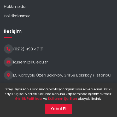
Hakkımızda
Politikalarımız
İletişim
(0212) 498 47 31
ikusem@iku.edu.tr
E5 Karayolu Üzeri Bakırköy, 34158 Bakırköy / İstanbul
Siteyi ziyaretiniz sırasında paylaşacağınız kişisel verileriniz, 6698
sayılı Kişisel Verileri Koruma Kanunu kapsamında işlenmektedir.
Gizlilik Politikası
ve
Kullanım Şartları
okuyabilirsiniz.
İstanbul Kültür Üniversitesi. © 2025. Tüm hakları saklıdır.
Kabul Et
Gizlilik Politikası
Kullanım Şartları