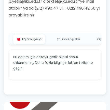
b.yetis@iku.edu.tr c.tektel@iku.edu.tr’ye mail
atabilir ya da (212) 498 47 31 – 0212 498 42 56’yı
arayabilirsiniz.
Eğitim İçeriği
Ön Koşullar
Öğrenme
Bu eğitim için detaylı içerik bilgisi henüz
eklenmemiş. Daha fazla bilgi için lütfen iletişime
geçin.