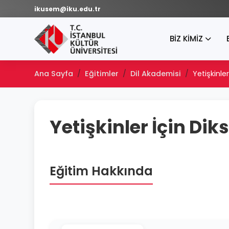
ikusem@iku.edu.tr
BİZ KİMİZ
Ana Sayfa
Eğitimler
Dil Akademisi
Yetişkinle
Yetişkinler İçin Dik
Eğitim Hakkında