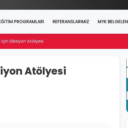
EĞİTİM PROGRAMLARI
REFERANSLARIMIZ
MYK BELGELE
r İçin Diksiyon Atölyesi
siyon Atölyesi