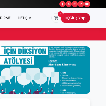
0
NDİRME
İLETİŞİM
Giriş Yap