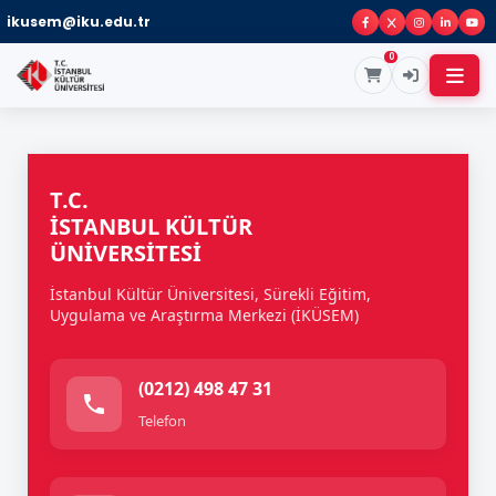
ikusem@iku.edu.tr
0
T.C.
İSTANBUL KÜLTÜR
ÜNİVERSİTESİ
İstanbul Kültür Üniversitesi, Sürekli Eğitim,
Uygulama ve Araştırma Merkezi (İKÜSEM)
(0212) 498 47 31
Telefon