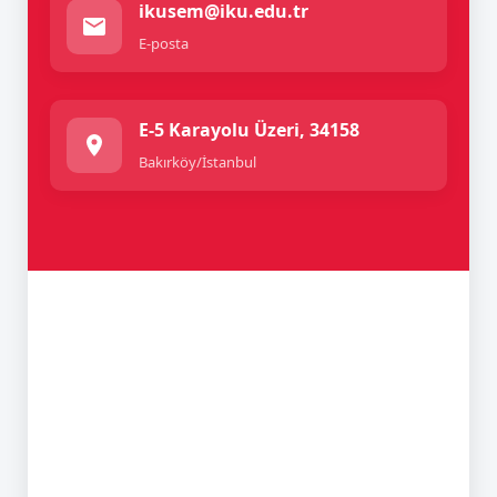
ikusem@iku.edu.tr
E-posta
E-5 Karayolu Üzeri, 34158
Bakırköy/İstanbul