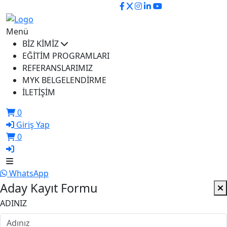
ikusem@iku.edu.tr
Menü
BİZ KİMİZ
EĞİTİM PROGRAMLARI
REFERANSLARIMIZ
MYK BELGELENDİRME
İLETİŞİM
0
Giriş Yap
0
WhatsApp
Aday Kayıt Formu
ADINIZ