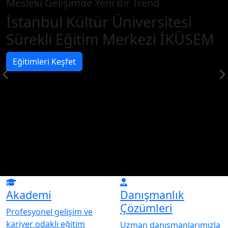
Mesleki Gelişimde Yeni Bir Trend
İstanbul Kültür Üniversitesi
Sürekli Eğitim Merkezi İKÜSEM
Eğitimleri Keşfet
Akademi
Danışmanlık
Çözümleri
Profesyonel gelişim ve
kariyer odaklı eğitim
Uzman danışmanlarımızla