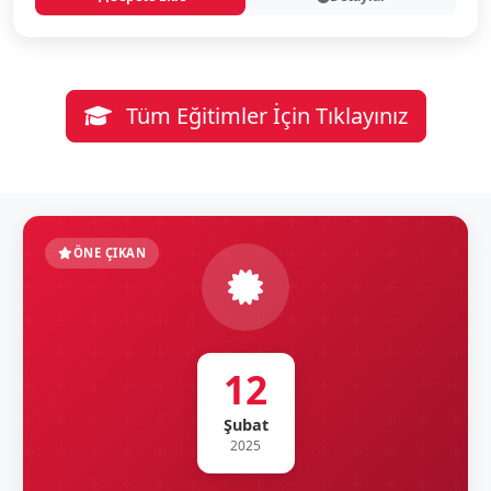
Tüm Eğitimler İçin Tıklayınız
ÖNE ÇIKAN
12
Şubat
2025