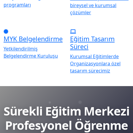
programları
bireysel ve kurumsal
çözümler
MYK Belgelendirme
Eğitim Tasarım
Süreci
Yetkilendirilmiş
Belgelendirme Kuruluşu
Kurumsal Eğitimlerde
Organizasyonlara özel
tasarım sürecimiz
Sürekli Eğitim Merkezi
Profesyonel Öğrenme