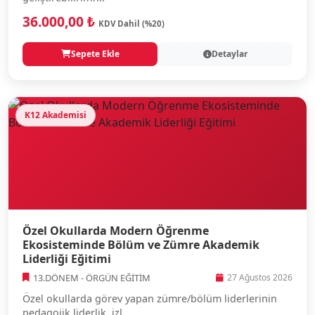
36.000,00 ₺
KDV Dahil (%20)
Sepete Ekle
Detaylar
K12 Akademisi
Özel Okullarda Modern Öğrenme
Ekosisteminde Bölüm ve Zümre Akademik
Liderliği Eğitimi
13.DÖNEM - ÖRGÜN EĞİTİM
27 Ağustos 2026
Özel okullarda görev yapan zümre/bölüm liderlerinin
pedagojik liderlik, izl...