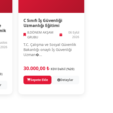
C Sınıfı İş Güvenliği
e
Uzmanlığı Eğitimi
mik
8.DÖNEM AKŞAM
06 Eylül
GRUBU
2026
ustos
T.C. Çalışma ve Sosyal Güvenlik
2026
Bakanlığı onaylı İş Güvenliği
Uzman�...
30.000,00 ₺
KDV Dahil (%20)
0)
Sepete Ekle
Detaylar
r