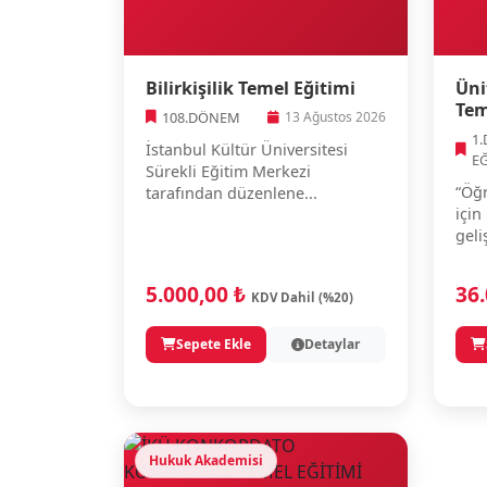
Bilirkişilik Temel Eğitimi
Üni
Tem
108.DÖNEM
13 Ağustos 2026
1
İstanbul Kültür Üniversitesi
E
Sürekli Eğitim Merkezi
“Öğr
tarafından düzenlene...
için
geli
5.000,00 ₺
36
KDV Dahil (%20)
Sepete Ekle
Detaylar
Hukuk Akademisi