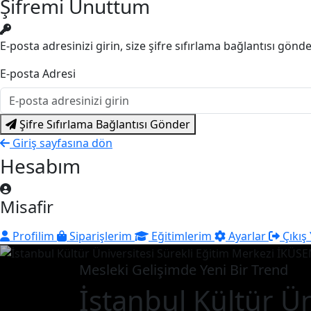
Şifremi Unuttum
E-posta adresinizi girin, size şifre sıfırlama bağlantısı gönd
E-posta Adresi
Şifre Sıfırlama Bağlantısı Gönder
Giriş sayfasına dön
Hesabım
Misafir
Profilim
Siparişlerim
Eğitimlerim
Ayarlar
Çıkış
Mesleki Gelişimde Yeni Bir Trend
İstanbul Kültür Ün