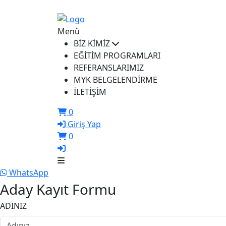
ikusem@iku.edu.tr
Menü
BİZ KİMİZ
EĞİTİM PROGRAMLARI
REFERANSLARIMIZ
MYK BELGELENDİRME
İLETİŞİM
0
Giriş Yap
0
WhatsApp
Aday Kayıt Formu
ADINIZ