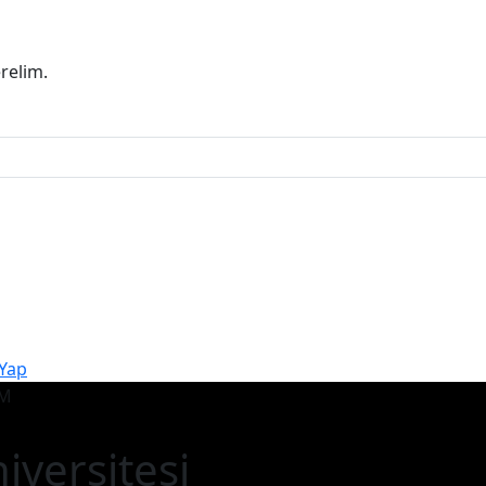
erelim.
 Yap
iversitesi