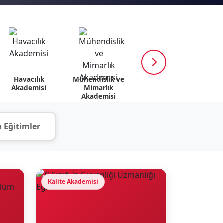
Havacılık
Mühendislik ve
K12 Akademisi
Psik
Akademisi
Mimarlık
v
Akademisi
 Eğitimler
Kalite Akademisi