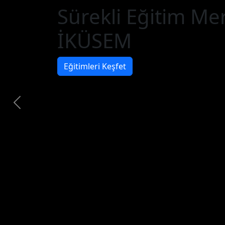
Sürekli Eğitim Me
İKÜSEM
Eğitimleri Keşfet