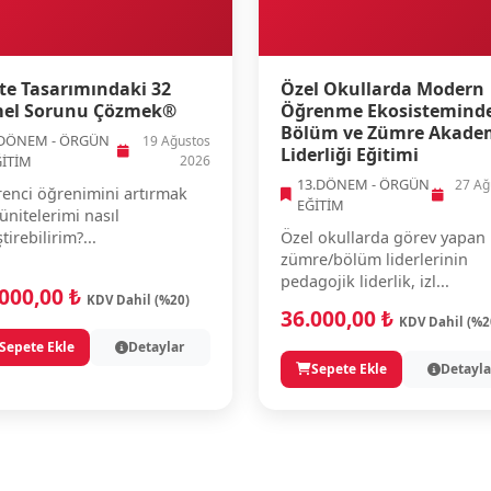
te Tasarımındaki 32
Özel Okullarda Modern
el Sorunu Çözmek®
Öğrenme Ekosistemind
Bölüm ve Zümre Akade
.DÖNEM - ÖRGÜN
19 Ağustos
Liderliği Eğitimi
ĞİTİM
2026
13.DÖNEM - ÖRGÜN
27 Ağ
enci öğrenimini artırmak
EĞİTİM
 ünitelerimi nasıl
ştirebilirim?...
Özel okullarda görev yapan
zümre/bölüm liderlerinin
pedagojik liderlik, izl...
.000,00 ₺
KDV Dahil (%20)
36.000,00 ₺
KDV Dahil (%2
Sepete Ekle
Detaylar
Sepete Ekle
Detayla