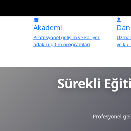
Akademi
Dan
Profesyonel gelişim ve kariyer
Uzman 
odaklı eğitim programları
ve ku
Sürekli Eği
Profesyonel geli