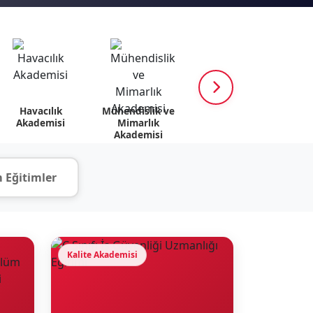
Havacılık
Mühendislik ve
K12 Akademisi
Psik
Akademisi
Mimarlık
v
Akademisi
 Eğitimler
Kalite Akademisi