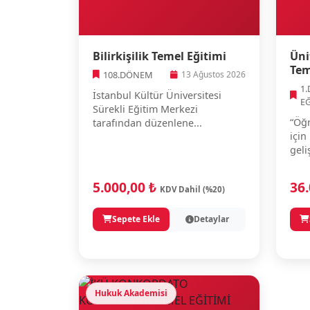
Bilirkişilik Temel Eğitimi
Üni
Tem
108.DÖNEM
13 Ağustos 2026
1
İstanbul Kültür Üniversitesi
E
Sürekli Eğitim Merkezi
“Öğr
tarafından düzenlene...
için
geli
5.000,00 ₺
36
KDV Dahil (%20)
Sepete Ekle
Detaylar
Hukuk Akademisi