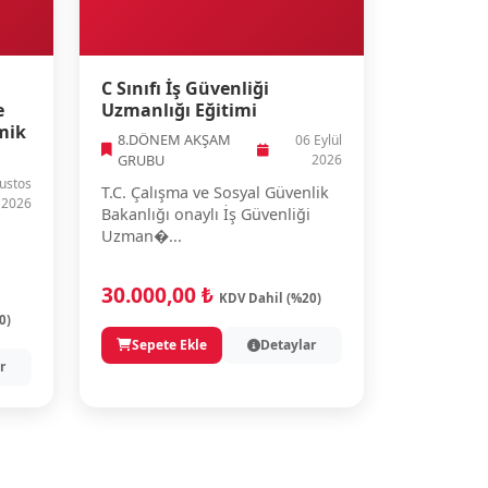
C Sınıfı İş Güvenliği
e
Uzmanlığı Eğitimi
mik
8.DÖNEM AKŞAM
06 Eylül
GRUBU
2026
ustos
T.C. Çalışma ve Sosyal Güvenlik
2026
Bakanlığı onaylı İş Güvenliği
Uzman�...
30.000,00 ₺
KDV Dahil (%20)
0)
Sepete Ekle
Detaylar
r