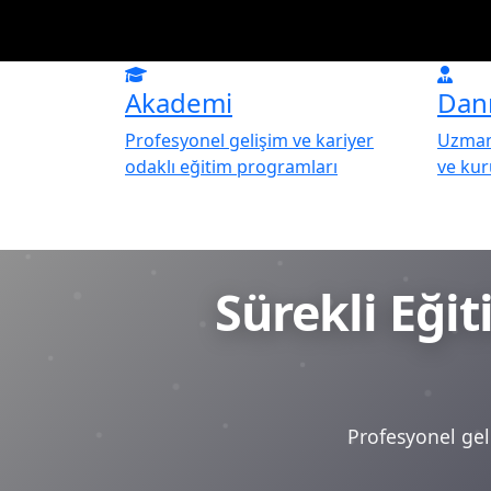
Akademi
Dan
Profesyonel gelişim ve kariyer
Uzman 
odaklı eğitim programları
ve ku
Sürekli Eği
Profesyonel geli