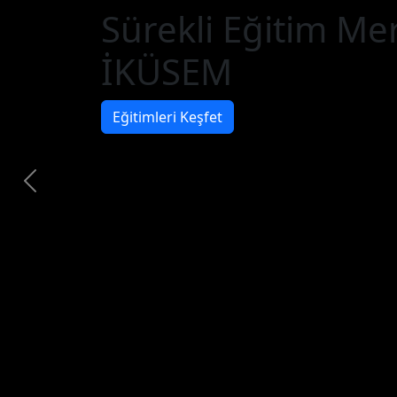
Sürekli Eğitim Me
İKÜSEM
Eğitimleri Keşfet