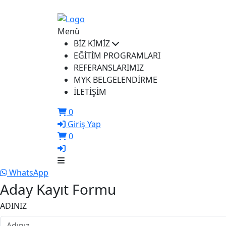
ikusem@iku.edu.tr
Menü
BİZ KİMİZ
EĞİTİM PROGRAMLARI
REFERANSLARIMIZ
MYK BELGELENDİRME
İLETİŞİM
0
Giriş Yap
0
WhatsApp
Aday Kayıt Formu
ADINIZ