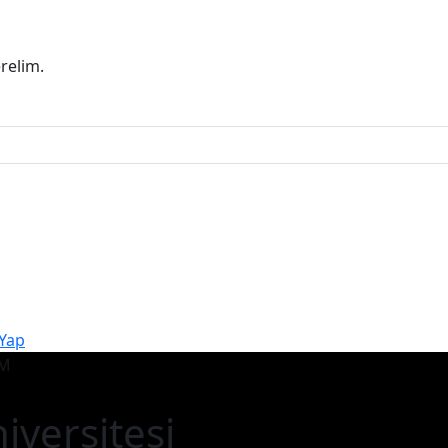
erelim.
 Yap
iversitesi