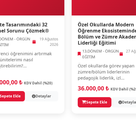
te Tasarımındaki 32
Özel Okullarda Modern
el Sorunu Çözmek®
Öğrenme Ekosistemind
Bölüm ve Zümre Akade
.DÖNEM - ÖRGÜN
19 Ağustos
Liderliği Eğitimi
ĞİTİM
2026
13.DÖNEM - ÖRGÜN
27 Ağ
enci öğrenimini artırmak
EĞİTİM
 ünitelerimi nasıl
ştirebilirim?...
Özel okullarda görev yapan
zümre/bölüm liderlerinin
pedagojik liderlik, izl...
.000,00 ₺
KDV Dahil (%20)
36.000,00 ₺
KDV Dahil (%2
Sepete Ekle
Detaylar
Sepete Ekle
Detayla