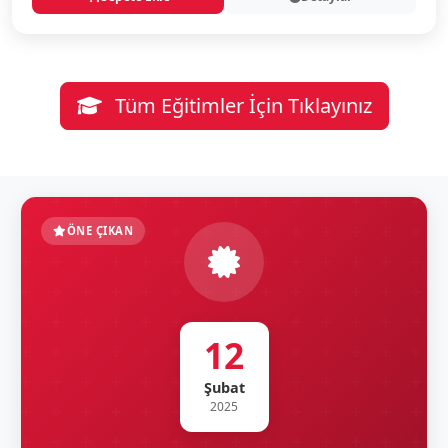
Tüm Eğitimler İçin Tıklayınız
ÖNE ÇIKAN
12
Şubat
2025