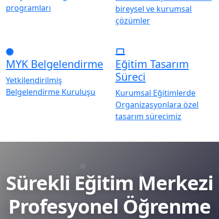
programları
bireysel ve kurumsal
çözümler
MYK Belgelendirme
Eğitim Tasarım
Süreci
Yetkilendirilmiş
Belgelendirme Kuruluşu
Kurumsal Eğitimlerde
Organizasyonlara özel
tasarım sürecimiz
Sürekli Eğitim Merkezi
Profesyonel Öğrenme