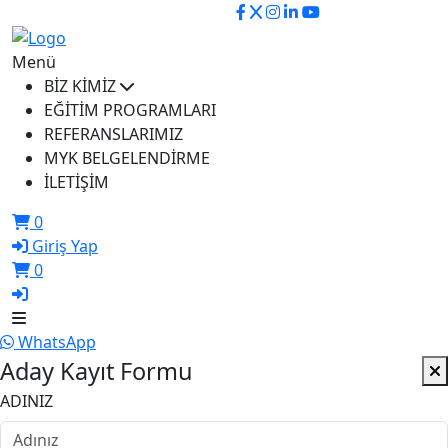
ikusem@iku.edu.tr
Menü
BİZ KİMİZ
EĞİTİM PROGRAMLARI
REFERANSLARIMIZ
MYK BELGELENDİRME
İLETİŞİM
0
Giriş Yap
0
WhatsApp
Aday Kayıt Formu
ADINIZ