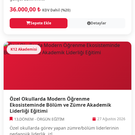
36.000,00 ₺
KDV Dahil (%20)
Sepete Ekle
Detaylar
K12 Akademisi
Özel Okullarda Modern Öğrenme
Ekosisteminde Bölüm ve Zümre Akademik
Liderliği Eğitimi
13.DÖNEM - ÖRGÜN EĞİTİM
27 Ağustos 2026
Özel okullarda görev yapan zümre/bölüm liderlerinin
pedagojik liderlik, izl...