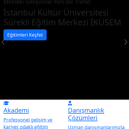
Mesleki Gelişimde Yeni Bir Trend
İstanbul Kültür Üniversitesi
Sürekli Eğitim Merkezi İKÜSEM
Eğitimleri Keşfet
Akademi
Danışmanlık
Çözümleri
Profesyonel gelişim ve
kariyer odaklı eğitim
Uzman danışmanlarımızla