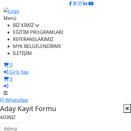
ikusem@iku.edu.tr
Menü
BİZ KİMİZ
EĞİTİM PROGRAMLARI
REFERANSLARIMIZ
MYK BELGELENDİRME
İLETİŞİM
0
Giriş Yap
0
WhatsApp
Aday Kayıt Formu
ADINIZ