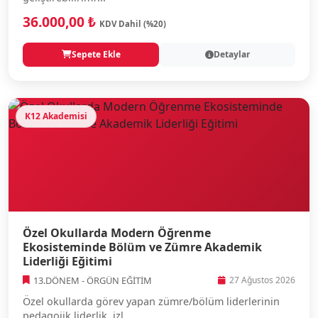
36.000,00 ₺
KDV Dahil (%20)
Sepete Ekle
Detaylar
K12 Akademisi
Özel Okullarda Modern Öğrenme
Ekosisteminde Bölüm ve Zümre Akademik
Liderliği Eğitimi
13.DÖNEM - ÖRGÜN EĞİTİM
27 Ağustos 2026
Özel okullarda görev yapan zümre/bölüm liderlerinin
pedagojik liderlik, izl...