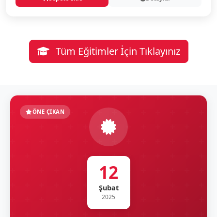
Tüm Eğitimler İçin Tıklayınız
ÖNE ÇIKAN
12
Şubat
2025