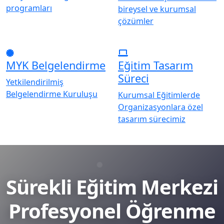
programları
bireysel ve kurumsal
çözümler
MYK Belgelendirme
Eğitim Tasarım
Süreci
Yetkilendirilmiş
Belgelendirme Kuruluşu
Kurumsal Eğitimlerde
Organizasyonlara özel
tasarım sürecimiz
Sürekli Eğitim Merkezi
Profesyonel Öğrenme