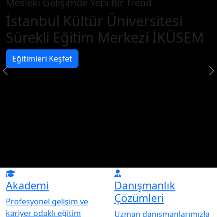
Mesleki Gelişimde Yeni Bir Trend
İstanbul Kültür Üniversitesi
Sürekli Eğitim Merkezi İKÜSEM
Eğitimleri Keşfet
Akademi
Danışmanlık
Çözümleri
Profesyonel gelişim ve
kariyer odaklı eğitim
Uzman danışmanlarımızla