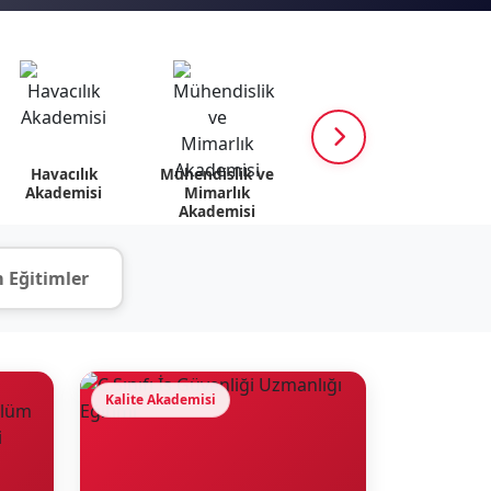
Havacılık
Mühendislik ve
K12 Akademisi
Psik
Akademisi
Mimarlık
v
Akademisi
 Eğitimler
Kalite Akademisi