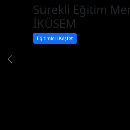
Sürekli Eğitim Me
İKÜSEM
Eğitimleri Keşfet