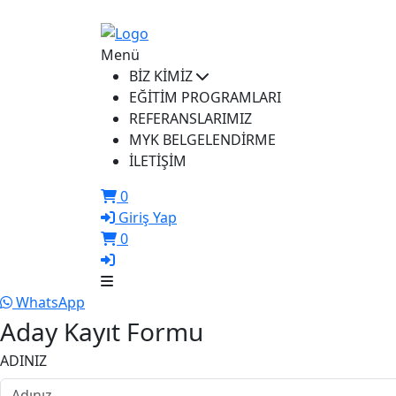
ikusem@iku.edu.tr
Menü
BİZ KİMİZ
EĞİTİM PROGRAMLARI
REFERANSLARIMIZ
MYK BELGELENDİRME
İLETİŞİM
0
Giriş Yap
0
WhatsApp
Aday Kayıt Formu
ADINIZ