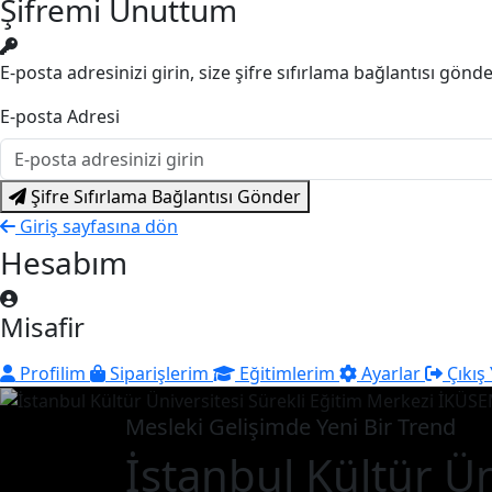
Şifremi Unuttum
E-posta adresinizi girin, size şifre sıfırlama bağlantısı gönd
E-posta Adresi
Şifre Sıfırlama Bağlantısı Gönder
Giriş sayfasına dön
Hesabım
Misafir
Profilim
Siparişlerim
Eğitimlerim
Ayarlar
Çıkış
Mesleki Gelişimde Yeni Bir Trend
İstanbul Kültür Ün