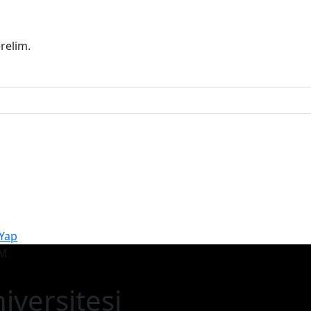
erelim.
 Yap
iversitesi