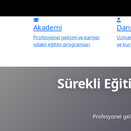
Akademi
Dan
Profesyonel gelişim ve kariyer
Uzman 
odaklı eğitim programları
ve ku
Sürekli Eği
Profesyonel geli