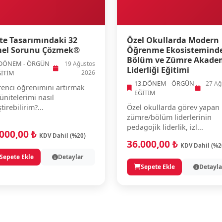
te Tasarımındaki 32
Özel Okullarda Modern
el Sorunu Çözmek®
Öğrenme Ekosistemind
Bölüm ve Zümre Akade
.DÖNEM - ÖRGÜN
19 Ağustos
Liderliği Eğitimi
ĞİTİM
2026
13.DÖNEM - ÖRGÜN
27 Ağ
enci öğrenimini artırmak
EĞİTİM
 ünitelerimi nasıl
ştirebilirim?...
Özel okullarda görev yapan
zümre/bölüm liderlerinin
pedagojik liderlik, izl...
.000,00 ₺
KDV Dahil (%20)
36.000,00 ₺
KDV Dahil (%2
Sepete Ekle
Detaylar
Sepete Ekle
Detayla