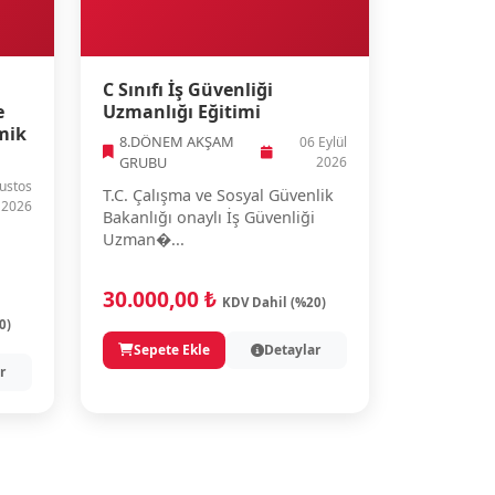
C Sınıfı İş Güvenliği
e
Uzmanlığı Eğitimi
mik
8.DÖNEM AKŞAM
06 Eylül
GRUBU
2026
ustos
T.C. Çalışma ve Sosyal Güvenlik
2026
Bakanlığı onaylı İş Güvenliği
Uzman�...
30.000,00 ₺
KDV Dahil (%20)
0)
Sepete Ekle
Detaylar
r