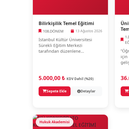
Bilirkişilik Temel Eğitimi
Üni
Tem
108.DÖNEM
13 Ağustos 2026
1
İstanbul Kültür Üniversitesi
E
Sürekli Eğitim Merkezi
“Öğr
tarafından düzenlene...
için
geli
5.000,00 ₺
36
KDV Dahil (%20)
Sepete Ekle
Detaylar
Hukuk Akademisi