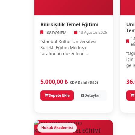
Bilirkişilik Temel Eğitimi
Üni
Tem
108.DÖNEM
13 Ağustos 2026
1
İstanbul Kültür Üniversitesi
E
Sürekli Eğitim Merkezi
“Öğr
tarafından düzenlene...
için
geli
5.000,00 ₺
36
KDV Dahil (%20)
Sepete Ekle
Detaylar
Hukuk Akademisi