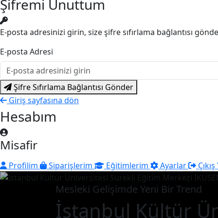
Şifremi Unuttum
E-posta adresinizi girin, size şifre sıfırlama bağlantısı gönd
E-posta Adresi
Şifre Sıfırlama Bağlantısı Gönder
Giriş sayfasına dön
Hesabım
Misafir
Profilim
Siparişlerim
Eğitimlerim
Ayarlar
Çıkış
Mesleki Gelişimde Yeni Bir Trend
İstanbul Kültür Ün