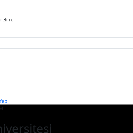
erelim.
 Yap
iversitesi