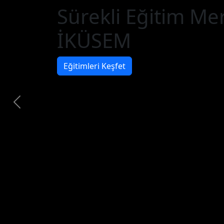
Sürekli Eğitim Me
İKÜSEM
Eğitimleri Keşfet