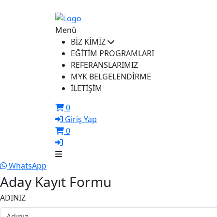
ikusem@iku.edu.tr
Menü
BİZ KİMİZ
EĞİTİM PROGRAMLARI
REFERANSLARIMIZ
MYK BELGELENDİRME
İLETİŞİM
0
Giriş Yap
0
WhatsApp
Aday Kayıt Formu
ADINIZ