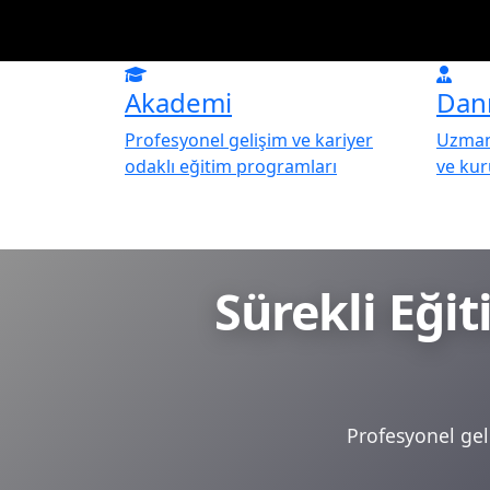
Akademi
Dan
Profesyonel gelişim ve kariyer
Uzman 
odaklı eğitim programları
ve ku
Sürekli Eği
Profesyonel geli