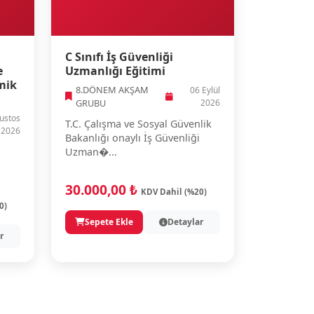
C Sınıfı İş Güvenliği
e
Uzmanlığı Eğitimi
mik
8.DÖNEM AKŞAM
06 Eylül
GRUBU
2026
ustos
T.C. Çalışma ve Sosyal Güvenlik
2026
Bakanlığı onaylı İş Güvenliği
Uzman�...
30.000,00 ₺
KDV Dahil (%20)
0)
Sepete Ekle
Detaylar
r