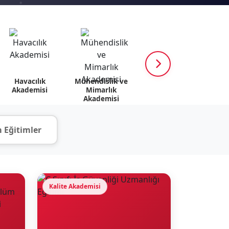
Havacılık
Mühendislik ve
K12 Akademisi
Psik
Akademisi
Mimarlık
v
Akademisi
 Eğitimler
Kalite Akademisi