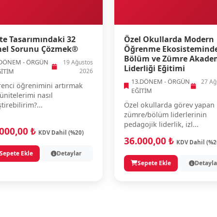
te Tasarımındaki 32
Özel Okullarda Modern
el Sorunu Çözmek®
Öğrenme Ekosistemind
Bölüm ve Zümre Akade
.DÖNEM - ÖRGÜN
19 Ağustos
Liderliği Eğitimi
ĞİTİM
2026
13.DÖNEM - ÖRGÜN
27 Ağ
enci öğrenimini artırmak
EĞİTİM
 ünitelerimi nasıl
ştirebilirim?...
Özel okullarda görev yapan
zümre/bölüm liderlerinin
pedagojik liderlik, izl...
.000,00 ₺
KDV Dahil (%20)
36.000,00 ₺
KDV Dahil (%2
Sepete Ekle
Detaylar
Sepete Ekle
Detayla