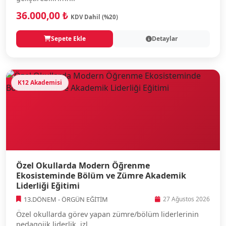
36.000,00 ₺
KDV Dahil (%20)
Sepete Ekle
Detaylar
K12 Akademisi
Özel Okullarda Modern Öğrenme
Ekosisteminde Bölüm ve Zümre Akademik
Liderliği Eğitimi
13.DÖNEM - ÖRGÜN EĞİTİM
27 Ağustos 2026
Özel okullarda görev yapan zümre/bölüm liderlerinin
pedagojik liderlik, izl...