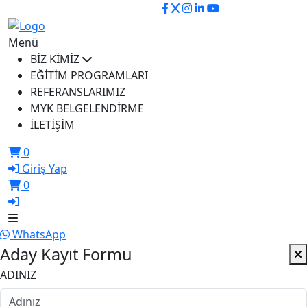
ikusem@iku.edu.tr
Menü
BİZ KİMİZ
EĞİTİM PROGRAMLARI
REFERANSLARIMIZ
MYK BELGELENDİRME
İLETİŞİM
0
Giriş Yap
0
WhatsApp
Aday Kayıt Formu
ADINIZ