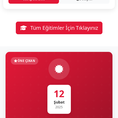
Tüm Eğitimler İçin Tıklayınız
ÖNE ÇIKAN
12
Şubat
2025