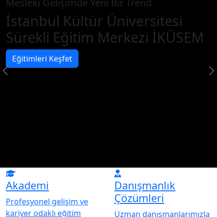
Mesleki Gelişimde Yeni Bir Trend
İstanbul Kültür Üniversitesi
Sürekli Eğitim Merkezi İKÜSEM
Eğitimleri Keşfet
Akademi
Danışmanlık
Çözümleri
Profesyonel gelişim ve
kariyer odaklı eğitim
Uzman danışmanlarımızla