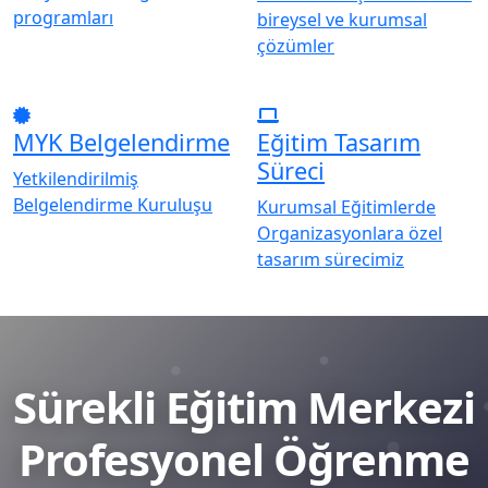
programları
bireysel ve kurumsal
çözümler
MYK Belgelendirme
Eğitim Tasarım
Süreci
Yetkilendirilmiş
Belgelendirme Kuruluşu
Kurumsal Eğitimlerde
Organizasyonlara özel
tasarım sürecimiz
Sürekli Eğitim Merkezi
Profesyonel Öğrenme