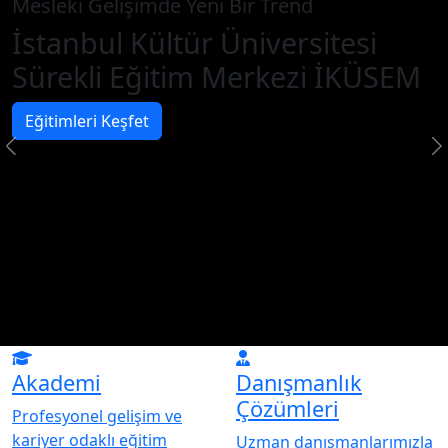
Mesleki Gelişimde Yeni Bir Trend
İstanbul Kültür Üniversitesi
Sürekli Eğitim Merkezi İKÜSEM
Eğitimleri Keşfet
Akademi
Danışmanlık
Çözümleri
Profesyonel gelişim ve
kariyer odaklı eğitim
Uzman danışmanlarımızla