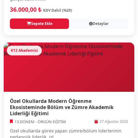
36.000,00 ₺
KDV Dahil (%20)
Sepete Ekle
Detaylar
K12 Akademisi
Özel Okullarda Modern Öğrenme
Ekosisteminde Bölüm ve Zümre Akademik
Liderliği Eğitimi
13.DÖNEM - ÖRGÜN EĞİTİM
27 Ağustos 2026
Özel okullarda görev yapan zümre/bölüm liderlerinin
pedagojik liderlik, izl...