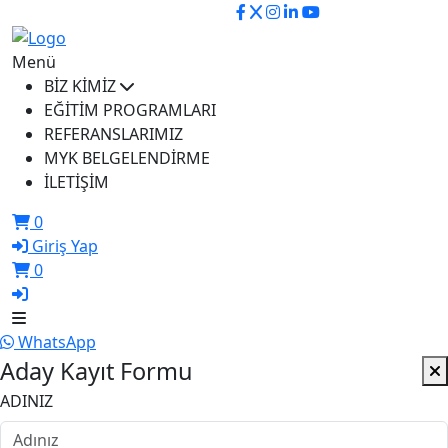
ikusem@iku.edu.tr
Menü
BİZ KİMİZ
EĞİTİM PROGRAMLARI
REFERANSLARIMIZ
MYK BELGELENDİRME
İLETİŞİM
0
Giriş Yap
0
WhatsApp
Aday Kayıt Formu
ADINIZ