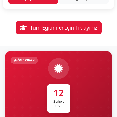
Tüm Eğitimler İçin Tıklayınız
ÖNE ÇIKAN
12
Şubat
2025