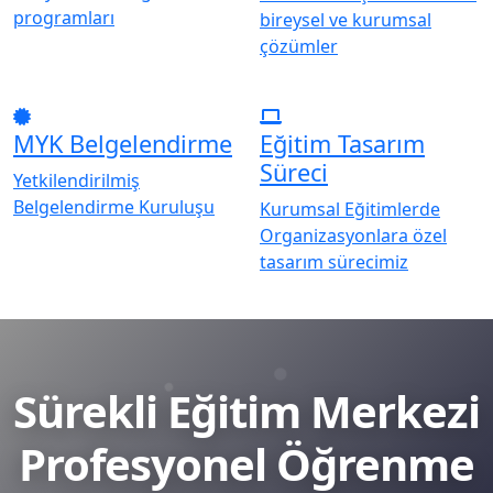
programları
bireysel ve kurumsal
çözümler
MYK Belgelendirme
Eğitim Tasarım
Süreci
Yetkilendirilmiş
Belgelendirme Kuruluşu
Kurumsal Eğitimlerde
Organizasyonlara özel
tasarım sürecimiz
Sürekli Eğitim Merkezi
Profesyonel Öğrenme