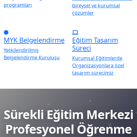
programları
bireysel ve kurumsal
çözümler
MYK Belgelendirme
Eğitim Tasarım
Süreci
Yetkilendirilmiş
Belgelendirme Kuruluşu
Kurumsal Eğitimlerde
Organizasyonlara özel
tasarım sürecimiz
Sürekli Eğitim Merkezi
Profesyonel Öğrenme