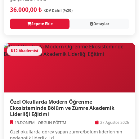
36.000,00 ₺
KDV Dahil (%20)
Sepete Ekle
Detaylar
K12 Akademisi
Özel Okullarda Modern Öğrenme
Ekosisteminde Bölüm ve Zümre Akademik
Liderliği Eğitimi
13.DÖNEM - ÖRGÜN EĞİTİM
27 Ağustos 2026
Özel okullarda görev yapan zümre/bölüm liderlerinin
pedagojik liderlik, izl...