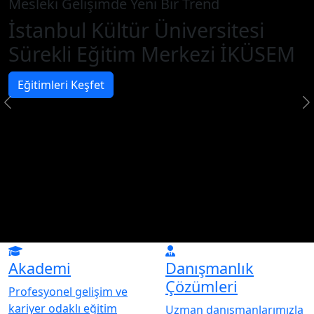
Mesleki Gelişimde Yeni Bir Trend
İstanbul Kültür Üniversitesi
Sürekli Eğitim Merkezi İKÜSEM
Eğitimleri Keşfet
Akademi
Danışmanlık
Çözümleri
Profesyonel gelişim ve
kariyer odaklı eğitim
Uzman danışmanlarımızla