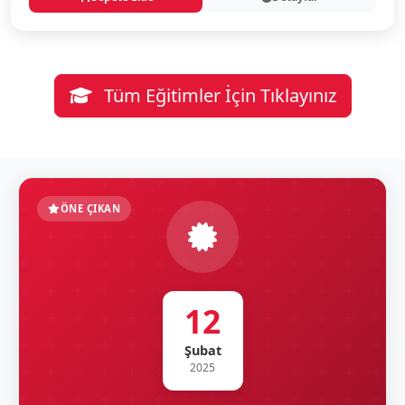
Tüm Eğitimler İçin Tıklayınız
ÖNE ÇIKAN
12
Şubat
2025