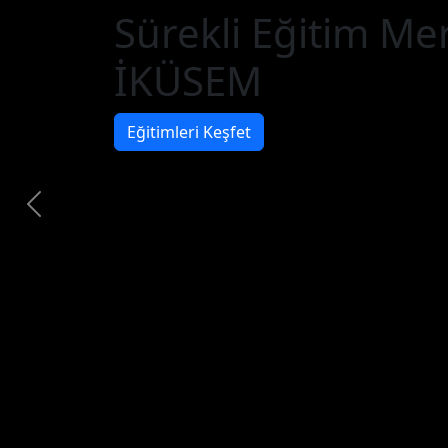
Sürekli Eğitim Me
İKÜSEM
Eğitimleri Keşfet