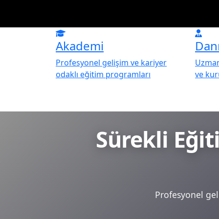
Akademi
Dan
Profesyonel gelişim ve kariyer
Uzman 
odaklı eğitim programları
ve ku
Sürekli Eği
Profesyonel geli