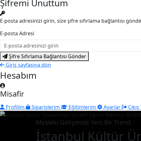
Şifremi Unuttum
E-posta adresinizi girin, size şifre sıfırlama bağlantısı gönd
E-posta Adresi
Şifre Sıfırlama Bağlantısı Gönder
Giriş sayfasına dön
Hesabım
Misafir
Profilim
Siparişlerim
Eğitimlerim
Ayarlar
Çıkış
Mesleki Gelişimde Yeni Bir Trend
İstanbul Kültür Ün