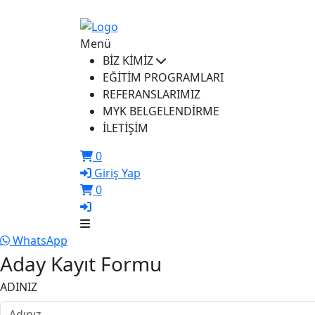
ikusem@iku.edu.tr
Menü
BİZ KİMİZ
EĞİTİM PROGRAMLARI
REFERANSLARIMIZ
MYK BELGELENDİRME
İLETİŞİM
0
Giriş Yap
0
WhatsApp
Aday Kayıt Formu
ADINIZ