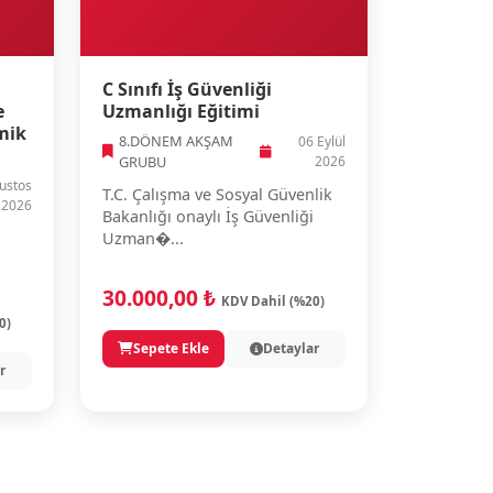
C Sınıfı İş Güvenliği
e
Uzmanlığı Eğitimi
mik
8.DÖNEM AKŞAM
06 Eylül
GRUBU
2026
ustos
T.C. Çalışma ve Sosyal Güvenlik
2026
Bakanlığı onaylı İş Güvenliği
Uzman�...
30.000,00 ₺
KDV Dahil (%20)
0)
Sepete Ekle
Detaylar
r