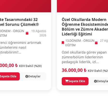
te Tasarımındaki 32
Özel Okullarda Modern
el Sorunu Çözmek®
Öğrenme Ekosistemind
Bölüm ve Zümre Akade
.DÖNEM - ÖRGÜN
19 Ağustos
Liderliği Eğitimi
ĞİTİM
2026
13.DÖNEM - ÖRGÜN
27 Ağ
enci öğrenimini artırmak
EĞİTİM
 ünitelerimi nasıl
ştirebilirim?...
Özel okullarda görev yapan
zümre/bölüm liderlerinin
pedagojik liderlik, izl...
.000,00 ₺
KDV Dahil (%20)
36.000,00 ₺
KDV Dahil (%2
Sepete Ekle
Detaylar
Sepete Ekle
Detayla