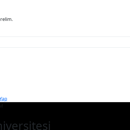
erelim.
 Yap
iversitesi