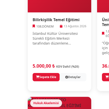
Bilirkişilik Temel Eğitimi
Üni
Tem
108.DÖNEM
13 Ağustos 2026
1
İstanbul Kültür Üniversitesi
E
Sürekli Eğitim Merkezi
“Öğr
tarafından düzenlene...
için
geli
5.000,00 ₺
36
KDV Dahil (%20)
Sepete Ekle
Detaylar
Hukuk Akademisi