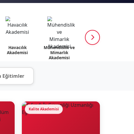
Havacılık
Mühendislik ve
K12 Akademisi
Psik
Akademisi
Mimarlık
v
Akademisi
 Eğitimler
Kalite Akademisi