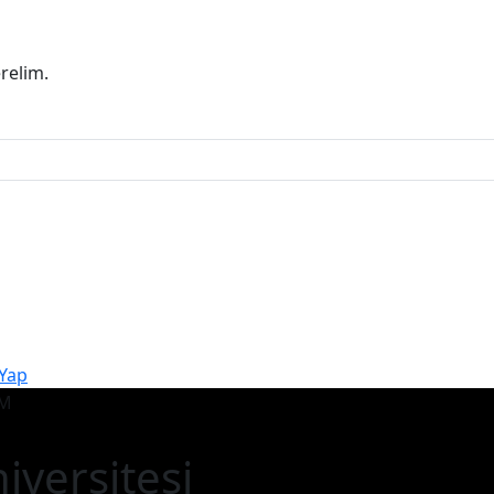
erelim.
 Yap
iversitesi