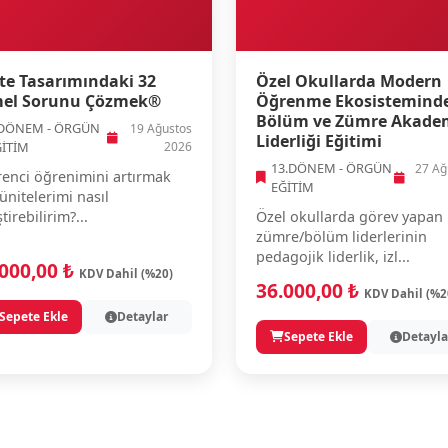
te Tasarımındaki 32
Özel Okullarda Modern
el Sorunu Çözmek®
Öğrenme Ekosistemind
Bölüm ve Zümre Akade
.DÖNEM - ÖRGÜN
19 Ağustos
Liderliği Eğitimi
ĞİTİM
2026
13.DÖNEM - ÖRGÜN
27 Ağ
enci öğrenimini artırmak
EĞİTİM
 ünitelerimi nasıl
ştirebilirim?...
Özel okullarda görev yapan
zümre/bölüm liderlerinin
pedagojik liderlik, izl...
.000,00 ₺
KDV Dahil (%20)
36.000,00 ₺
KDV Dahil (%2
Sepete Ekle
Detaylar
Sepete Ekle
Detayla