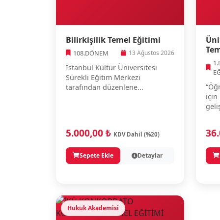
Bilirkişilik Temel Eğitimi
Üni
Tem
108.DÖNEM
13 Ağustos 2026
1
İstanbul Kültür Üniversitesi
E
Sürekli Eğitim Merkezi
“Öğr
tarafından düzenlene...
için
geli
5.000,00 ₺
36
KDV Dahil (%20)
Sepete Ekle
Detaylar
Hukuk Akademisi