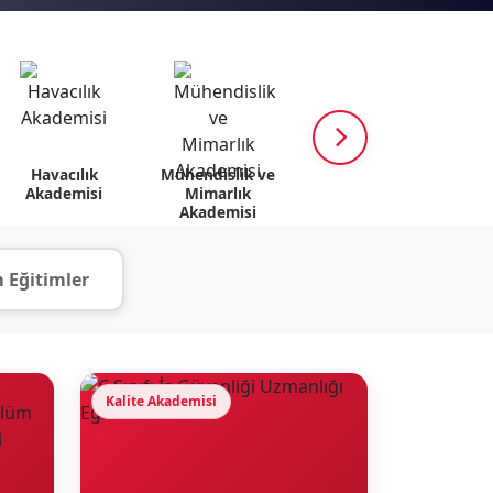
Havacılık
Mühendislik ve
K12 Akademisi
Psik
Akademisi
Mimarlık
v
Akademisi
 Eğitimler
Kalite Akademisi