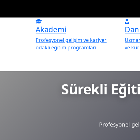
Akademi
Dan
Profesyonel gelişim ve kariyer
Uzman 
odaklı eğitim programları
ve ku
Sürekli Eği
Profesyonel geli