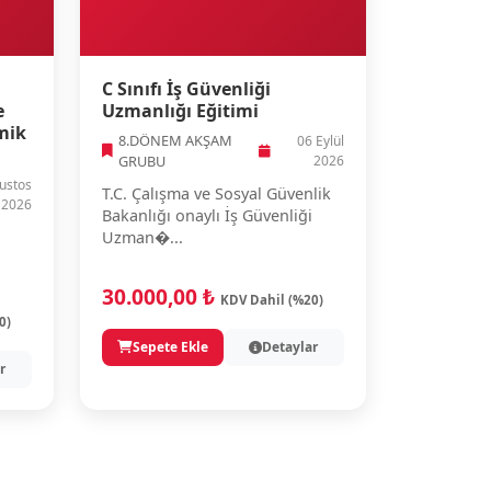
C Sınıfı İş Güvenliği
e
Uzmanlığı Eğitimi
mik
8.DÖNEM AKŞAM
06 Eylül
GRUBU
2026
ustos
T.C. Çalışma ve Sosyal Güvenlik
2026
Bakanlığı onaylı İş Güvenliği
Uzman�...
30.000,00 ₺
KDV Dahil (%20)
0)
Sepete Ekle
Detaylar
r