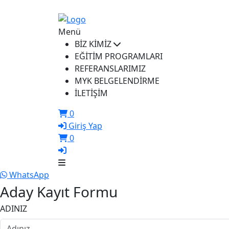
ikusem@iku.edu.tr
Menü
BİZ KİMİZ
EĞİTİM PROGRAMLARI
REFERANSLARIMIZ
MYK BELGELENDİRME
İLETİŞİM
0
Giriş Yap
0
WhatsApp
Aday Kayıt Formu
ADINIZ