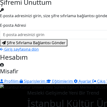
Şifremi Unuttum
E-posta adresinizi girin, size şifre sıfırlama bağlantısı gönd
E-posta Adresi
Şifre Sıfırlama Bağlantısı Gönder
Giriş sayfasına dön
Hesabım
Misafir
Profilim
Siparişlerim
Eğitimlerim
Ayarlar
Çıkış
Mesleki Gelişimde Yeni Bir Trend
İstanbul Kültür Ün