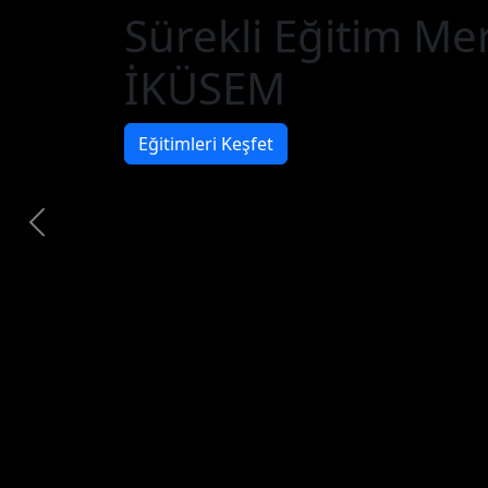
Sürekli Eğitim Me
İKÜSEM
Eğitimleri Keşfet