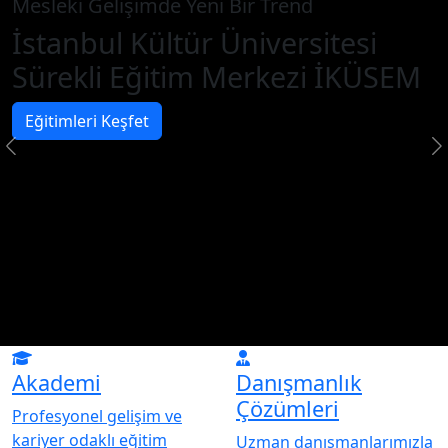
Mesleki Gelişimde Yeni Bir Trend
İstanbul Kültür Üniversitesi
Sürekli Eğitim Merkezi İKÜSEM
Eğitimleri Keşfet
Akademi
Danışmanlık
Çözümleri
Profesyonel gelişim ve
kariyer odaklı eğitim
Uzman danışmanlarımızla