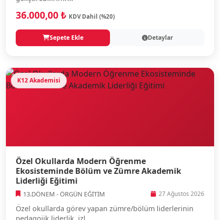
36.000,00 ₺
KDV Dahil (%20)
Sepete Ekle
Detaylar
K12 Akademisi
Özel Okullarda Modern Öğrenme
Ekosisteminde Bölüm ve Zümre Akademik
Liderliği Eğitimi
13.DÖNEM - ÖRGÜN EĞİTİM
27 Ağustos 2026
Özel okullarda görev yapan zümre/bölüm liderlerinin
pedagojik liderlik, izl...