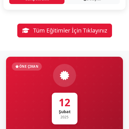
Tüm Eğitimler İçin Tıklayınız
ÖNE ÇIKAN
12
Şubat
2025