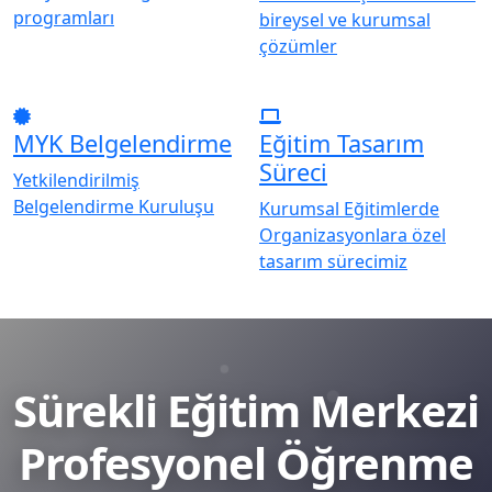
programları
bireysel ve kurumsal
çözümler
MYK Belgelendirme
Eğitim Tasarım
Süreci
Yetkilendirilmiş
Belgelendirme Kuruluşu
Kurumsal Eğitimlerde
Organizasyonlara özel
tasarım sürecimiz
Sürekli Eğitim Merkezi
Profesyonel Öğrenme