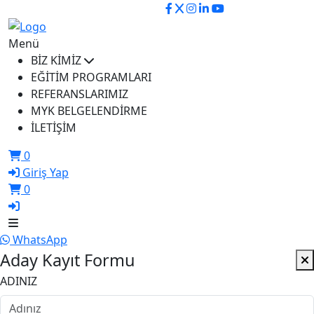
ikusem@iku.edu.tr
Menü
BİZ KİMİZ
EĞİTİM PROGRAMLARI
REFERANSLARIMIZ
MYK BELGELENDİRME
İLETİŞİM
0
Giriş Yap
0
WhatsApp
Aday Kayıt Formu
ADINIZ