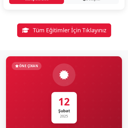
Tüm Eğitimler İçin Tıklayınız
ÖNE ÇIKAN
12
Şubat
2025