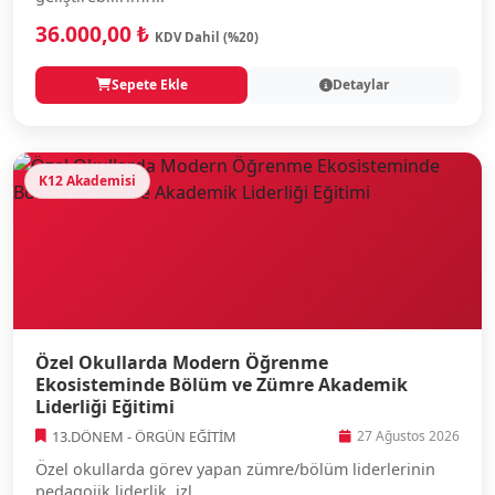
36.000,00 ₺
KDV Dahil (%20)
Sepete Ekle
Detaylar
K12 Akademisi
Özel Okullarda Modern Öğrenme
Ekosisteminde Bölüm ve Zümre Akademik
Liderliği Eğitimi
13.DÖNEM - ÖRGÜN EĞİTİM
27 Ağustos 2026
Özel okullarda görev yapan zümre/bölüm liderlerinin
pedagojik liderlik, izl...