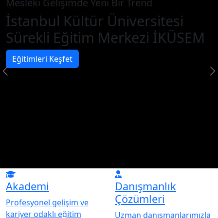
Mesleki Gelişimde Yeni Bir Trend
İstanbul Kültür Üniversitesi
Sürekli Eğitim Merkezi İKÜSEM
Eğitimleri Keşfet
Akademi
Danışmanlık
Çözümleri
Profesyonel gelişim ve
kariyer odaklı eğitim
Uzman danışmanlarımızla