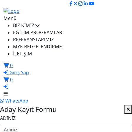
ikusem@iku.edu.tr
Menü
BİZ KİMİZ
EĞİTİM PROGRAMLARI
REFERANSLARIMIZ
MYK BELGELENDİRME
İLETİŞİM
0
Giriş Yap
0
WhatsApp
Aday Kayıt Formu
ADINIZ