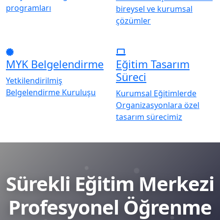
programları
bireysel ve kurumsal
çözümler
MYK Belgelendirme
Eğitim Tasarım
Süreci
Yetkilendirilmiş
Belgelendirme Kuruluşu
Kurumsal Eğitimlerde
Organizasyonlara özel
tasarım sürecimiz
Sürekli Eğitim Merkezi
Profesyonel Öğrenme