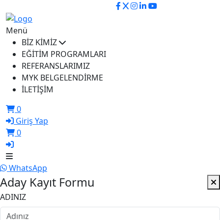
ikusem@iku.edu.tr
Menü
BİZ KİMİZ
EĞİTİM PROGRAMLARI
REFERANSLARIMIZ
MYK BELGELENDİRME
İLETİŞİM
0
Giriş Yap
0
WhatsApp
Aday Kayıt Formu
ADINIZ