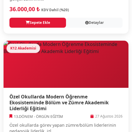
36.000,00 ₺
KDV Dahil (%20)
Sepete Ekle
Detaylar
K12 Akademisi
Özel Okullarda Modern Öğrenme
Ekosisteminde Bölüm ve Zümre Akademik
Liderliği Eğitimi
13.DÖNEM - ÖRGÜN EĞİTİM
27 Ağustos 2026
Özel okullarda görev yapan zümre/bölüm liderlerinin
pedagojik liderlik, izl...