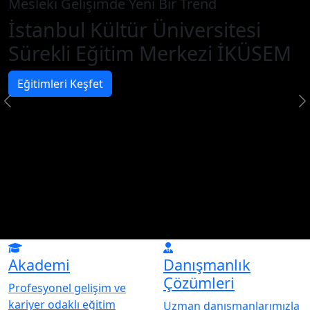
Mesleki Gelişimde Yeni Bir Trend
İstanbul Kültür Üniversitesi
Sürekli Eğitim Merkezi İKÜSEM
Eğitimleri Keşfet
Akademi
Danışmanlık
Çözümleri
Profesyonel gelişim ve
kariyer odaklı eğitim
Uzman danışmanlarımızla