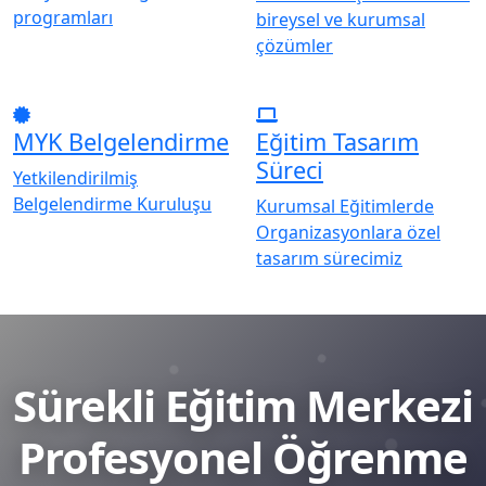
programları
bireysel ve kurumsal
çözümler
MYK Belgelendirme
Eğitim Tasarım
Süreci
Yetkilendirilmiş
Belgelendirme Kuruluşu
Kurumsal Eğitimlerde
Organizasyonlara özel
tasarım sürecimiz
Sürekli Eğitim Merkezi
Profesyonel Öğrenme