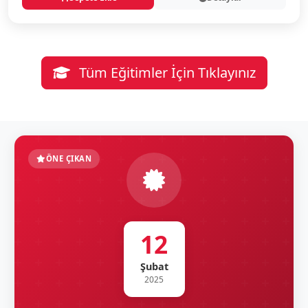
Tüm Eğitimler İçin Tıklayınız
ÖNE ÇIKAN
12
Şubat
2025