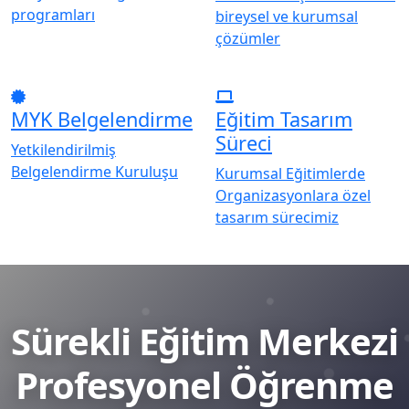
programları
bireysel ve kurumsal
çözümler
MYK Belgelendirme
Eğitim Tasarım
Süreci
Yetkilendirilmiş
Belgelendirme Kuruluşu
Kurumsal Eğitimlerde
Organizasyonlara özel
tasarım sürecimiz
Sürekli Eğitim Merkezi
Profesyonel Öğrenme