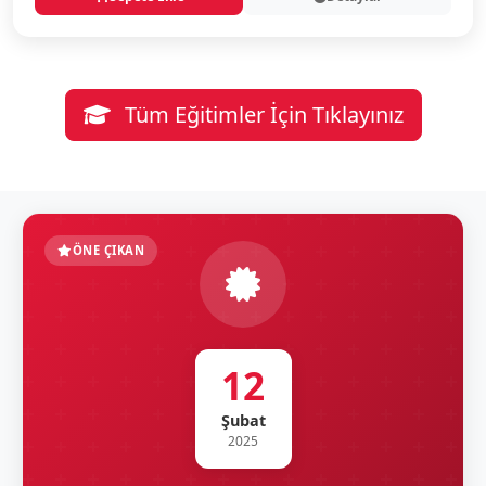
Tüm Eğitimler İçin Tıklayınız
ÖNE ÇIKAN
12
Şubat
2025