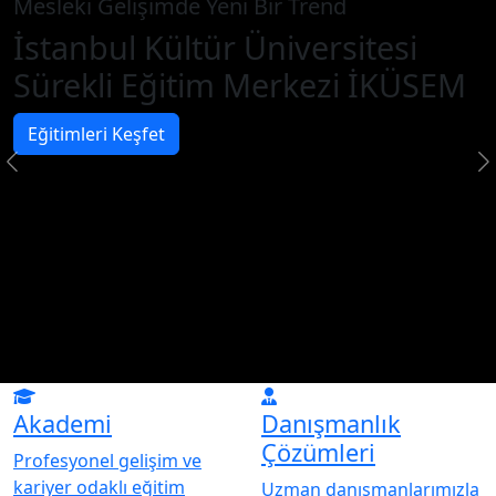
Mesleki Gelişimde Yeni Bir Trend
İstanbul Kültür Üniversitesi
Sürekli Eğitim Merkezi İKÜSEM
Eğitimleri Keşfet
Akademi
Danışmanlık
Çözümleri
Profesyonel gelişim ve
kariyer odaklı eğitim
Uzman danışmanlarımızla