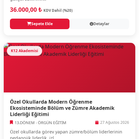
36.000,00 ₺
KDV Dahil (%20)
Sepete Ekle
Detaylar
K12 Akademisi
Özel Okullarda Modern Öğrenme
Ekosisteminde Bölüm ve Zümre Akademik
Liderliği Eğitimi
13.DÖNEM - ÖRGÜN EĞİTİM
27 Ağustos 2026
Özel okullarda görev yapan zümre/bölüm liderlerinin
pedagojik liderlik, izl...