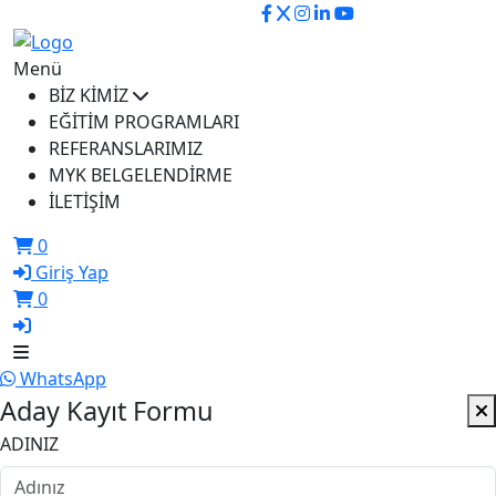
ikusem@iku.edu.tr
Menü
BİZ KİMİZ
EĞİTİM PROGRAMLARI
REFERANSLARIMIZ
MYK BELGELENDİRME
İLETİŞİM
0
Giriş Yap
0
WhatsApp
Aday Kayıt Formu
ADINIZ