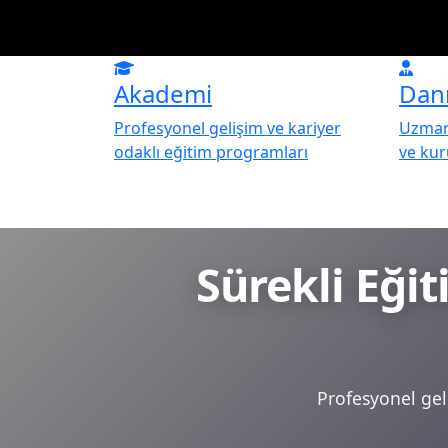
Akademi
Dan
Profesyonel gelişim ve kariyer
Uzman 
odaklı eğitim programları
ve ku
Sürekli Eği
Profesyonel geli