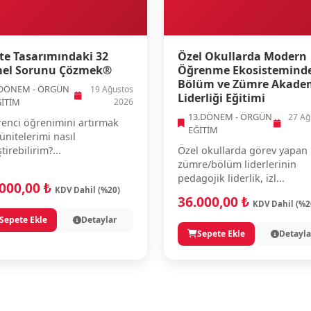
te Tasarımındaki 32
Özel Okullarda Modern
el Sorunu Çözmek®
Öğrenme Ekosistemind
Bölüm ve Zümre Akade
.DÖNEM - ÖRGÜN
19 Ağustos
Liderliği Eğitimi
ĞİTİM
2026
13.DÖNEM - ÖRGÜN
27 Ağ
enci öğrenimini artırmak
EĞİTİM
 ünitelerimi nasıl
ştirebilirim?...
Özel okullarda görev yapan
zümre/bölüm liderlerinin
pedagojik liderlik, izl...
.000,00 ₺
KDV Dahil (%20)
36.000,00 ₺
KDV Dahil (%2
Sepete Ekle
Detaylar
Sepete Ekle
Detayla