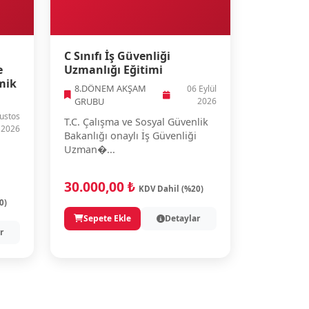
C Sınıfı İş Güvenliği
e
Uzmanlığı Eğitimi
mik
8.DÖNEM AKŞAM
06 Eylül
GRUBU
2026
ustos
T.C. Çalışma ve Sosyal Güvenlik
2026
Bakanlığı onaylı İş Güvenliği
Uzman�...
30.000,00 ₺
KDV Dahil (%20)
0)
Sepete Ekle
Detaylar
r