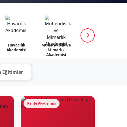
Havacılık
Mühendislik ve
K12 Akademisi
Psik
Akademisi
Mimarlık
v
Akademisi
 Eğitimler
Kalite Akademisi