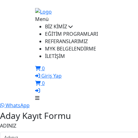
ikusem@iku.edu.tr
Menü
BİZ KİMİZ
EĞİTİM PROGRAMLARI
REFERANSLARIMIZ
MYK BELGELENDİRME
İLETİŞİM
0
Giriş Yap
0
WhatsApp
Aday Kayıt Formu
ADINIZ