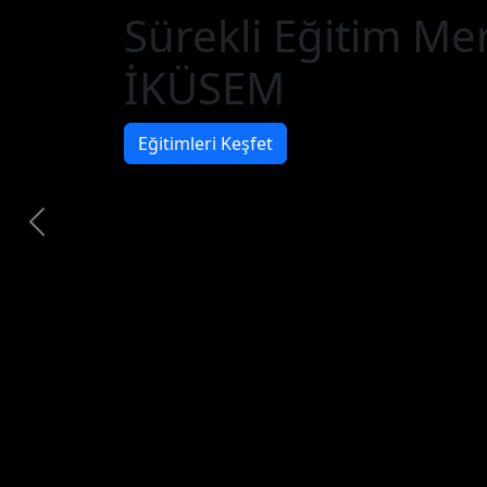
Sürekli Eğitim Me
İKÜSEM
Eğitimleri Keşfet