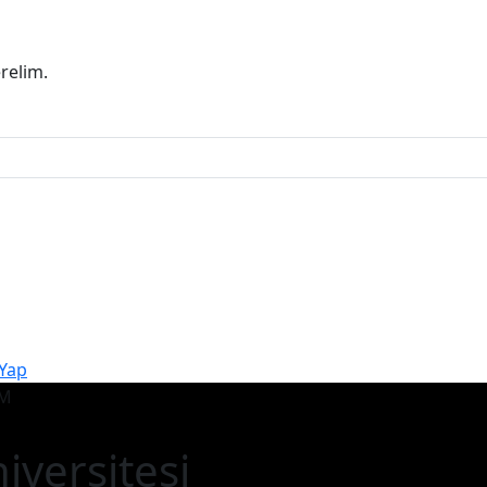
erelim.
 Yap
iversitesi