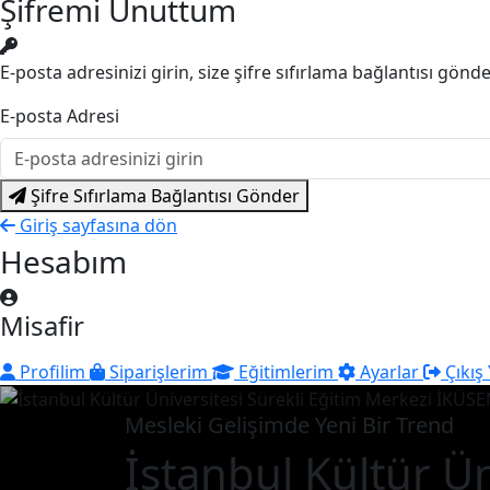
Şifremi Unuttum
E-posta adresinizi girin, size şifre sıfırlama bağlantısı gönd
E-posta Adresi
Şifre Sıfırlama Bağlantısı Gönder
Giriş sayfasına dön
Hesabım
Misafir
Profilim
Siparişlerim
Eğitimlerim
Ayarlar
Çıkış
Mesleki Gelişimde Yeni Bir Trend
İstanbul Kültür Ün