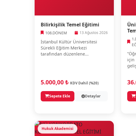
Bilirkişilik Temel Eğitimi
Üni
Tem
108.DÖNEM
13 Ağustos 2026
1
İstanbul Kültür Üniversitesi
E
Sürekli Eğitim Merkezi
“Öğr
tarafından düzenlene...
için
geli
5.000,00 ₺
36
KDV Dahil (%20)
Sepete Ekle
Detaylar
Hukuk Akademisi