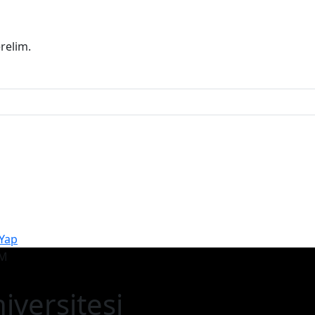
erelim.
 Yap
iversitesi