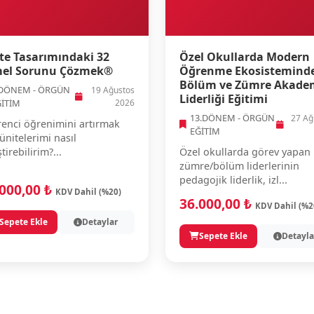
te Tasarımındaki 32
Özel Okullarda Modern
el Sorunu Çözmek®
Öğrenme Ekosistemind
Bölüm ve Zümre Akade
.DÖNEM - ÖRGÜN
19 Ağustos
Liderliği Eğitimi
ĞİTİM
2026
13.DÖNEM - ÖRGÜN
27 Ağ
enci öğrenimini artırmak
EĞİTİM
 ünitelerimi nasıl
ştirebilirim?...
Özel okullarda görev yapan
zümre/bölüm liderlerinin
pedagojik liderlik, izl...
.000,00 ₺
KDV Dahil (%20)
36.000,00 ₺
KDV Dahil (%2
Sepete Ekle
Detaylar
Sepete Ekle
Detayla