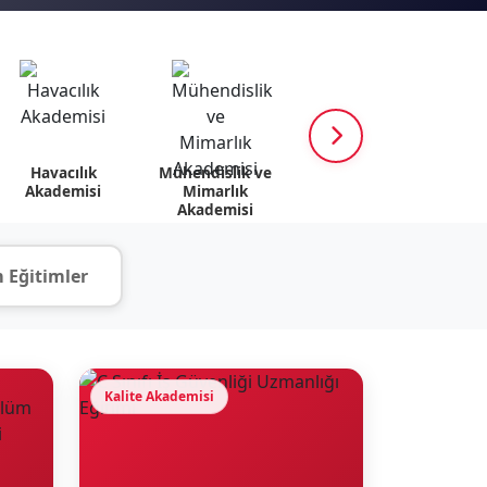
Havacılık
Mühendislik ve
K12 Akademisi
Psik
Akademisi
Mimarlık
v
Akademisi
 Eğitimler
Kalite Akademisi