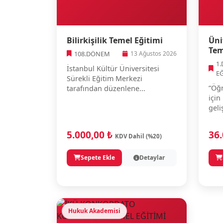
Bilirkişilik Temel Eğitimi
Üni
Tem
108.DÖNEM
13 Ağustos 2026
1
İstanbul Kültür Üniversitesi
E
Sürekli Eğitim Merkezi
“Öğr
tarafından düzenlene...
için
geli
5.000,00 ₺
36
KDV Dahil (%20)
Sepete Ekle
Detaylar
Hukuk Akademisi