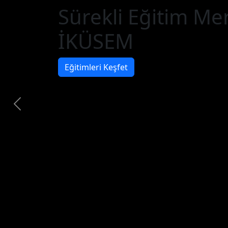
Sürekli Eğitim Me
İKÜSEM
Eğitimleri Keşfet