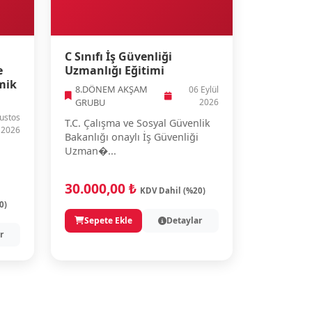
C Sınıfı İş Güvenliği
e
Uzmanlığı Eğitimi
mik
8.DÖNEM AKŞAM
06 Eylül
GRUBU
2026
ustos
T.C. Çalışma ve Sosyal Güvenlik
2026
Bakanlığı onaylı İş Güvenliği
Uzman�...
30.000,00 ₺
KDV Dahil (%20)
0)
Sepete Ekle
Detaylar
r