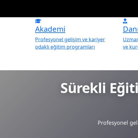
Akademi
Dan
Profesyonel gelişim ve kariyer
Uzman 
odaklı eğitim programları
ve ku
Sürekli Eği
Profesyonel geli