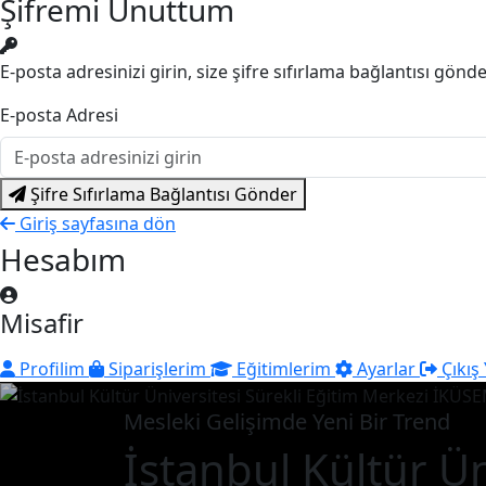
Şifremi Unuttum
E-posta adresinizi girin, size şifre sıfırlama bağlantısı gönd
E-posta Adresi
Şifre Sıfırlama Bağlantısı Gönder
Giriş sayfasına dön
Hesabım
Misafir
Profilim
Siparişlerim
Eğitimlerim
Ayarlar
Çıkış
Mesleki Gelişimde Yeni Bir Trend
İstanbul Kültür Ün