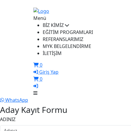
ikusem@iku.edu.tr
Menü
BİZ KİMİZ
EĞİTİM PROGRAMLARI
REFERANSLARIMIZ
MYK BELGELENDİRME
İLETİŞİM
0
Giriş Yap
0
WhatsApp
Aday Kayıt Formu
ADINIZ