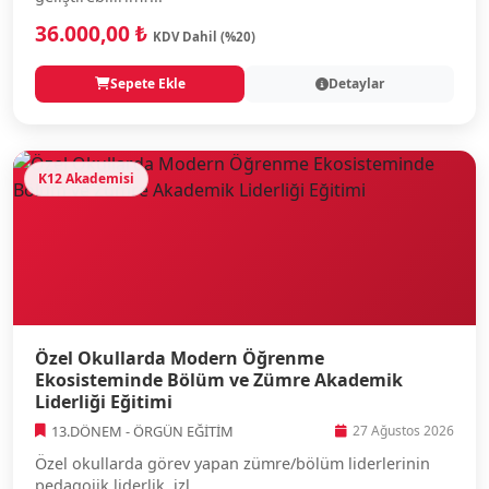
36.000,00 ₺
KDV Dahil (%20)
Sepete Ekle
Detaylar
K12 Akademisi
Özel Okullarda Modern Öğrenme
Ekosisteminde Bölüm ve Zümre Akademik
Liderliği Eğitimi
13.DÖNEM - ÖRGÜN EĞİTİM
27 Ağustos 2026
Özel okullarda görev yapan zümre/bölüm liderlerinin
pedagojik liderlik, izl...