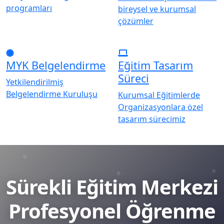
programları
bireysel ve kurumsal
çözümler
MYK Belgelendirme
Eğitim Tasarım
Süreci
Yetkilendirilmiş
Belgelendirme Kuruluşu
Kurumsal Eğitimlerde
Organizasyonlara özel
tasarım sürecimiz
Sürekli Eğitim Merkezi
Profesyonel Öğrenme