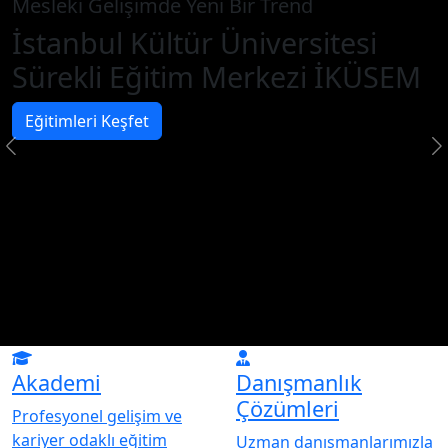
Mesleki Gelişimde Yeni Bir Trend
İstanbul Kültür Üniversitesi
Sürekli Eğitim Merkezi İKÜSEM
Eğitimleri Keşfet
Akademi
Danışmanlık
Çözümleri
Profesyonel gelişim ve
kariyer odaklı eğitim
Uzman danışmanlarımızla