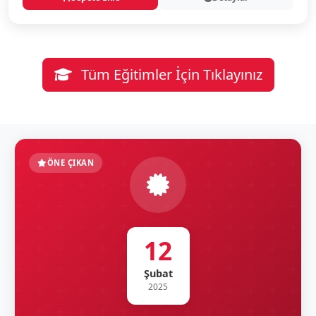
Tüm Eğitimler İçin Tıklayınız
ÖNE ÇIKAN
12
Şubat
2025