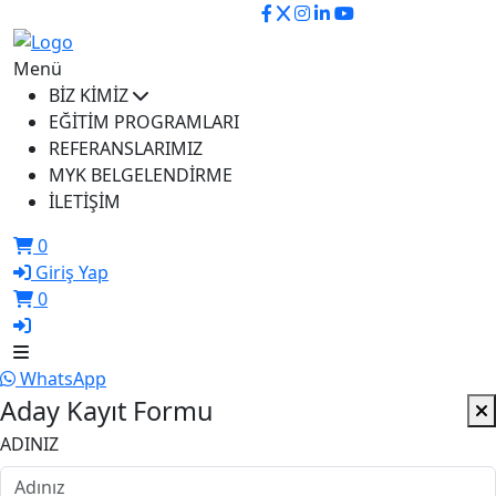
ikusem@iku.edu.tr
Menü
BİZ KİMİZ
EĞİTİM PROGRAMLARI
REFERANSLARIMIZ
MYK BELGELENDİRME
İLETİŞİM
0
Giriş Yap
0
WhatsApp
Aday Kayıt Formu
ADINIZ