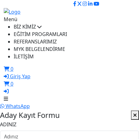
ikusem@iku.edu.tr
Menü
BİZ KİMİZ
EĞİTİM PROGRAMLARI
REFERANSLARIMIZ
MYK BELGELENDİRME
İLETİŞİM
0
Giriş Yap
0
WhatsApp
Aday Kayıt Formu
ADINIZ