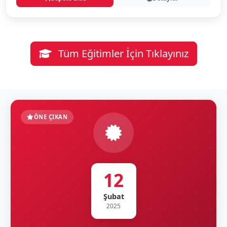
Tüm Eğitimler İçin Tıklayınız
ÖNE ÇIKAN
12
Şubat
2025