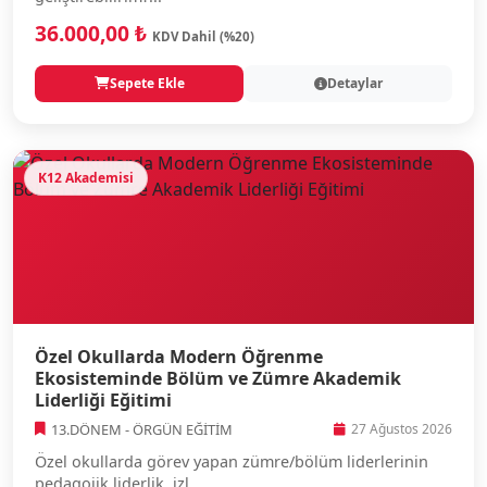
36.000,00 ₺
KDV Dahil (%20)
Sepete Ekle
Detaylar
K12 Akademisi
Özel Okullarda Modern Öğrenme
Ekosisteminde Bölüm ve Zümre Akademik
Liderliği Eğitimi
13.DÖNEM - ÖRGÜN EĞİTİM
27 Ağustos 2026
Özel okullarda görev yapan zümre/bölüm liderlerinin
pedagojik liderlik, izl...