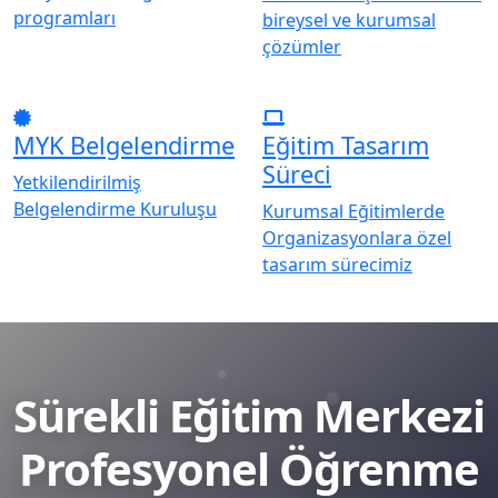
programları
bireysel ve kurumsal
çözümler
MYK Belgelendirme
Eğitim Tasarım
Süreci
Yetkilendirilmiş
Belgelendirme Kuruluşu
Kurumsal Eğitimlerde
Organizasyonlara özel
tasarım sürecimiz
Sürekli Eğitim Merkezi
Profesyonel Öğrenme