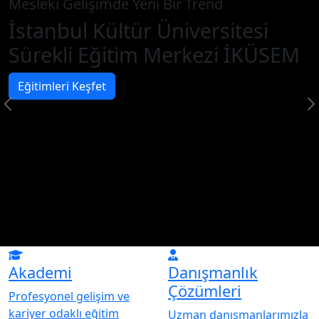
Mesleki Gelişimde Yeni Bir Trend
İstanbul Kültür Üniversitesi
Sürekli Eğitim Merkezi İKÜSEM
Eğitimleri Keşfet
Akademi
Danışmanlık
Çözümleri
Profesyonel gelişim ve
kariyer odaklı eğitim
Uzman danışmanlarımızla