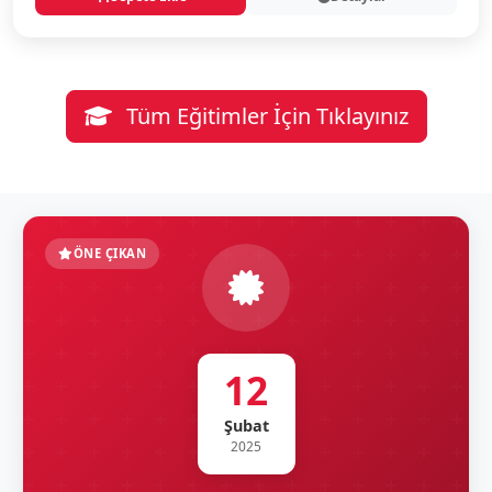
Tüm Eğitimler İçin Tıklayınız
ÖNE ÇIKAN
12
Şubat
2025