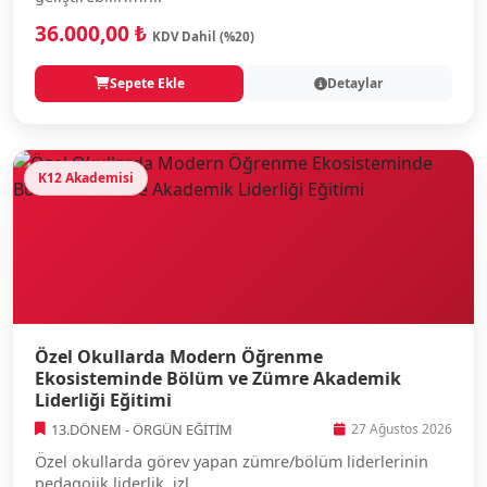
36.000,00 ₺
KDV Dahil (%20)
Sepete Ekle
Detaylar
K12 Akademisi
Özel Okullarda Modern Öğrenme
Ekosisteminde Bölüm ve Zümre Akademik
Liderliği Eğitimi
13.DÖNEM - ÖRGÜN EĞİTİM
27 Ağustos 2026
Özel okullarda görev yapan zümre/bölüm liderlerinin
pedagojik liderlik, izl...