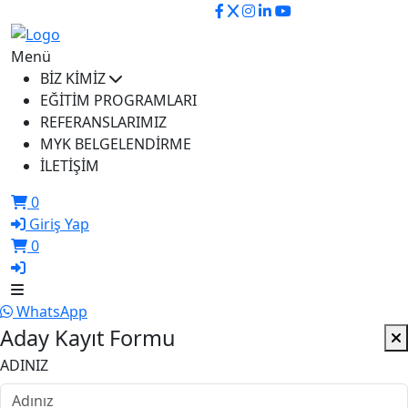
ikusem@iku.edu.tr
Menü
BİZ KİMİZ
EĞİTİM PROGRAMLARI
REFERANSLARIMIZ
MYK BELGELENDİRME
İLETİŞİM
0
Giriş Yap
0
WhatsApp
Aday Kayıt Formu
ADINIZ