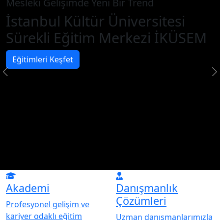
Mesleki Gelişimde Yeni Bir Trend
İstanbul Kültür Üniversitesi
Sürekli Eğitim Merkezi İKÜSEM
Eğitimleri Keşfet
Akademi
Danışmanlık
Çözümleri
Profesyonel gelişim ve
kariyer odaklı eğitim
Uzman danışmanlarımızla