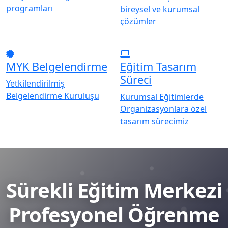
programları
bireysel ve kurumsal
çözümler
MYK Belgelendirme
Eğitim Tasarım
Süreci
Yetkilendirilmiş
Belgelendirme Kuruluşu
Kurumsal Eğitimlerde
Organizasyonlara özel
tasarım sürecimiz
Sürekli Eğitim Merkezi
Profesyonel Öğrenme