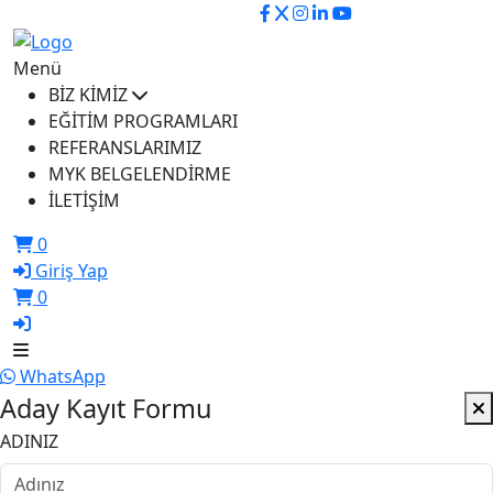
ikusem@iku.edu.tr
Menü
BİZ KİMİZ
EĞİTİM PROGRAMLARI
REFERANSLARIMIZ
MYK BELGELENDİRME
İLETİŞİM
0
Giriş Yap
0
WhatsApp
Aday Kayıt Formu
ADINIZ