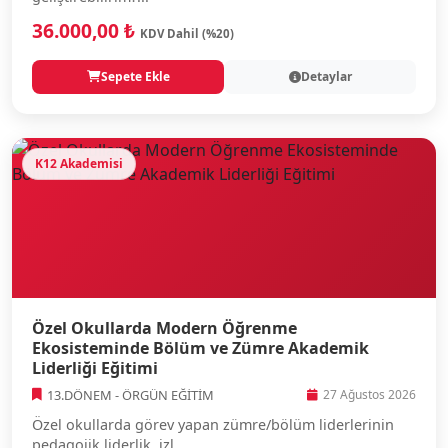
36.000,00 ₺
KDV Dahil (%20)
Sepete Ekle
Detaylar
K12 Akademisi
Özel Okullarda Modern Öğrenme
Ekosisteminde Bölüm ve Zümre Akademik
Liderliği Eğitimi
13.DÖNEM - ÖRGÜN EĞİTİM
27 Ağustos 2026
Özel okullarda görev yapan zümre/bölüm liderlerinin
pedagojik liderlik, izl...