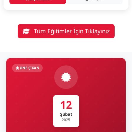
Tüm Eğitimler İçin Tıklayınız
ÖNE ÇIKAN
12
Şubat
2025