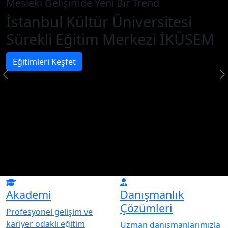
Mesleki Gelişimde Yeni Bir Trend
İstanbul Kültür Üniversitesi
Sürekli Eğitim Merkezi İKÜSEM
Eğitimleri Keşfet
Akademi
Danışmanlık
Çözümleri
Profesyonel gelişim ve
kariyer odaklı eğitim
Uzman danışmanlarımızla