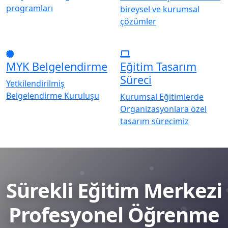
programları
bireysel ve kurumsal
çözümler
MYK Belgelendirme
Eğitim Tasarım
Süreci
Yetkilendirilmiş
Belgelendirme Kuruluşu
Kurumsal Eğitimlerde
Organizasyonlara özel
tasarım sürecimiz
Sürekli Eğitim Merkezi
Profesyonel Öğrenme