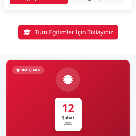
Tüm Eğitimler İçin Tıklayınız
ÖNE ÇIKAN
12
Şubat
2025