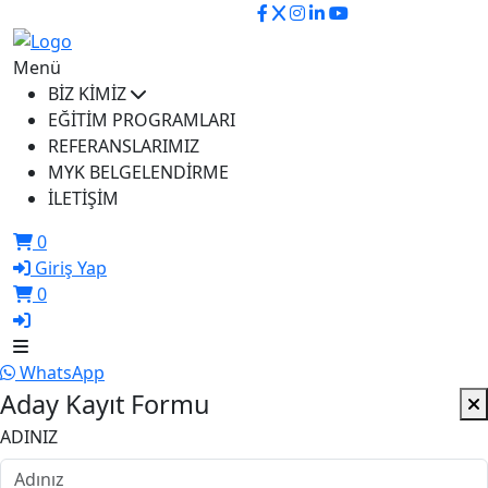
ikusem@iku.edu.tr
Menü
BİZ KİMİZ
EĞİTİM PROGRAMLARI
REFERANSLARIMIZ
MYK BELGELENDİRME
İLETİŞİM
0
Giriş Yap
0
WhatsApp
Aday Kayıt Formu
ADINIZ