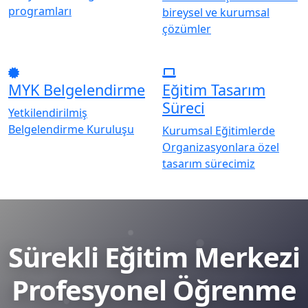
programları
bireysel ve kurumsal
çözümler
MYK Belgelendirme
Eğitim Tasarım
Süreci
Yetkilendirilmiş
Belgelendirme Kuruluşu
Kurumsal Eğitimlerde
Organizasyonlara özel
tasarım sürecimiz
Sürekli Eğitim Merkezi
Profesyonel Öğrenme