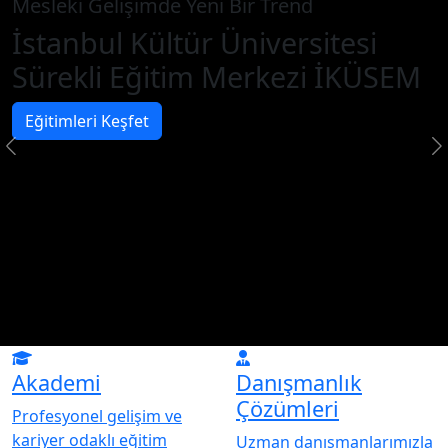
Mesleki Gelişimde Yeni Bir Trend
İstanbul Kültür Üniversitesi
Sürekli Eğitim Merkezi İKÜSEM
Eğitimleri Keşfet
Akademi
Danışmanlık
Çözümleri
Profesyonel gelişim ve
kariyer odaklı eğitim
Uzman danışmanlarımızla