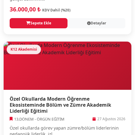
36.000,00 ₺
KDV Dahil (%20)
Sepete Ekle
Detaylar
K12 Akademisi
Özel Okullarda Modern Öğrenme
Ekosisteminde Bölüm ve Zümre Akademik
Liderliği Eğitimi
13.DÖNEM - ÖRGÜN EĞİTİM
27 Ağustos 2026
Özel okullarda görev yapan zümre/bölüm liderlerinin
pedagojik liderlik, izl...