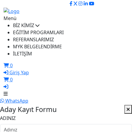
ikusem@iku.edu.tr
Menü
BİZ KİMİZ
EĞİTİM PROGRAMLARI
REFERANSLARIMIZ
MYK BELGELENDİRME
İLETİŞİM
0
Giriş Yap
0
WhatsApp
Aday Kayıt Formu
ADINIZ