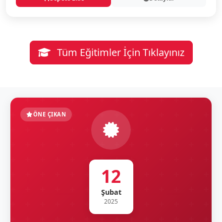
Tüm Eğitimler İçin Tıklayınız
ÖNE ÇIKAN
12
Şubat
2025