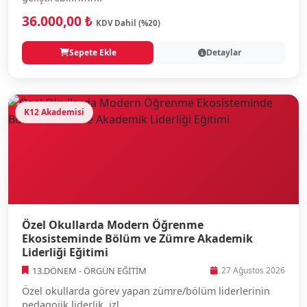
36.000,00 ₺
KDV Dahil (%20)
Sepete Ekle
Detaylar
K12 Akademisi
Özel Okullarda Modern Öğrenme
Ekosisteminde Bölüm ve Zümre Akademik
Liderliği Eğitimi
13.DÖNEM - ÖRGÜN EĞİTİM
27 Ağustos 2026
Özel okullarda görev yapan zümre/bölüm liderlerinin
pedagojik liderlik, izl...