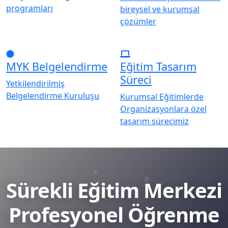
programları
bireysel ve kurumsal
çözümler
MYK Belgelendirme
Eğitim Tasarım
Süreci
Yetkilendirilmiş
Belgelendirme Kuruluşu
Kurumsal Eğitimlerde
Organizasyonlara özel
tasarım sürecimiz
Sürekli Eğitim Merkezi
Profesyonel Öğrenme