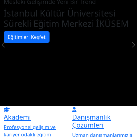
Mesleki Gelişimde Yeni Bir Trend
İstanbul Kültür Üniversitesi
Sürekli Eğitim Merkezi İKÜSEM
Eğitimleri Keşfet
Akademi
Danışmanlık
Çözümleri
Profesyonel gelişim ve
kariyer odaklı eğitim
Uzman danışmanlarımızla