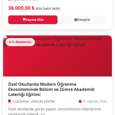
36.000,00 ₺
KDV Dahil (%20)
Sepete Ekle
Detaylar
K12 Akademisi
Özel Okullarda Modern Öğrenme
Ekosisteminde Bölüm ve Zümre Akademik
Liderliği Eğitimi
13.DÖNEM - ÖRGÜN EĞİTİM
27 Ağustos 2026
Özel okullarda görev yapan zümre/bölüm liderlerinin
pedagojik liderlik, izl...