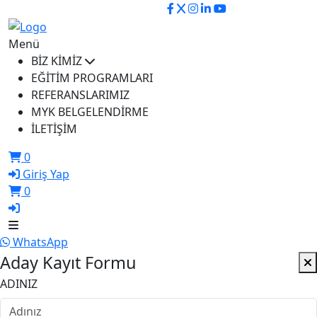
ikusem@iku.edu.tr
Menü
BİZ KİMİZ
EĞİTİM PROGRAMLARI
REFERANSLARIMIZ
MYK BELGELENDİRME
İLETİŞİM
0
Giriş Yap
0
WhatsApp
Aday Kayıt Formu
ADINIZ