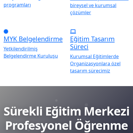
programları
bireysel ve kurumsal
çözümler
MYK Belgelendirme
Eğitim Tasarım
Süreci
Yetkilendirilmiş
Belgelendirme Kuruluşu
Kurumsal Eğitimlerde
Organizasyonlara özel
tasarım sürecimiz
Sürekli Eğitim Merkezi
Profesyonel Öğrenme