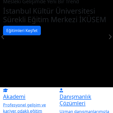
Mesleki Gelişimde Yeni Bir Trend
İstanbul Kültür Üniversitesi
Sürekli Eğitim Merkezi İKÜSEM
Eğitimleri Keşfet
Akademi
Danışmanlık
Çözümleri
Profesyonel gelişim ve
kariyer odaklı eğitim
Uzman danışmanlarımızla