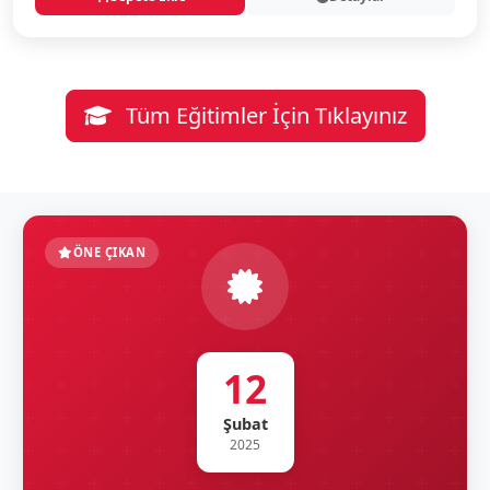
Tüm Eğitimler İçin Tıklayınız
ÖNE ÇIKAN
12
Şubat
2025