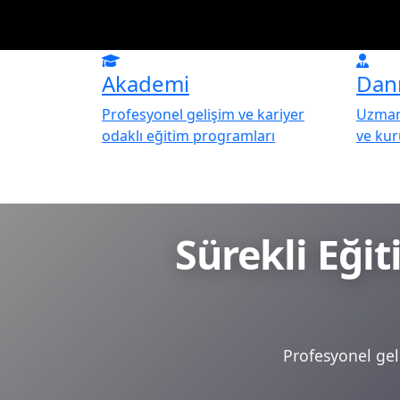
Akademi
Dan
Profesyonel gelişim ve kariyer
Uzman 
odaklı eğitim programları
ve ku
Sürekli Eği
Profesyonel geli