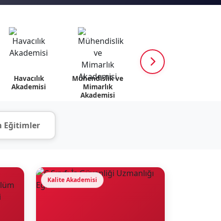
Havacılık
Mühendislik ve
K12 Akademisi
Psik
Akademisi
Mimarlık
v
Akademisi
 Eğitimler
Kalite Akademisi