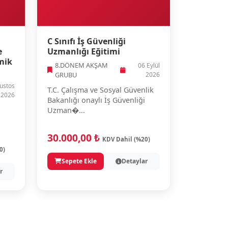
C Sınıfı İş Güvenliği
e
Uzmanlığı Eğitimi
mik
8.DÖNEM AKŞAM
06 Eylül
GRUBU
2026
ustos
T.C. Çalışma ve Sosyal Güvenlik
2026
Bakanlığı onaylı İş Güvenliği
Uzman�...
30.000,00 ₺
KDV Dahil (%20)
0)
Sepete Ekle
Detaylar
r