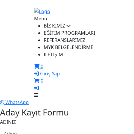
ikusem@iku.edu.tr
Menü
BİZ KİMİZ
EĞİTİM PROGRAMLARI
REFERANSLARIMIZ
MYK BELGELENDİRME
İLETİŞİM
0
Giriş Yap
0
WhatsApp
Aday Kayıt Formu
ADINIZ