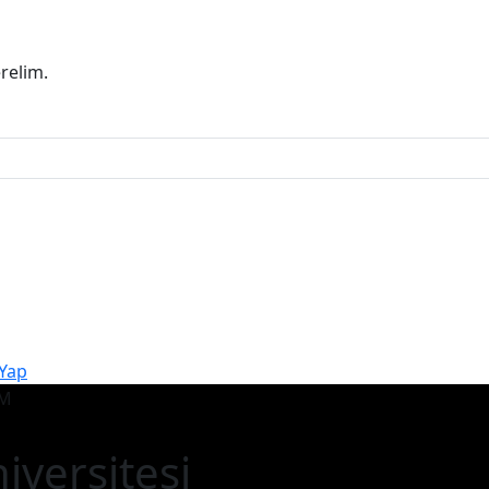
erelim.
 Yap
iversitesi