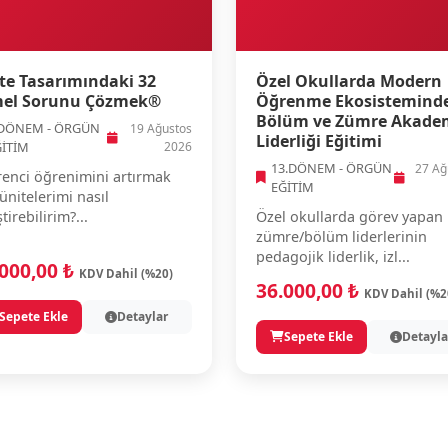
te Tasarımındaki 32
Özel Okullarda Modern
el Sorunu Çözmek®
Öğrenme Ekosistemind
Bölüm ve Zümre Akade
.DÖNEM - ÖRGÜN
19 Ağustos
Liderliği Eğitimi
ĞİTİM
2026
13.DÖNEM - ÖRGÜN
27 Ağ
enci öğrenimini artırmak
EĞİTİM
 ünitelerimi nasıl
ştirebilirim?...
Özel okullarda görev yapan
zümre/bölüm liderlerinin
pedagojik liderlik, izl...
.000,00 ₺
KDV Dahil (%20)
36.000,00 ₺
KDV Dahil (%2
Sepete Ekle
Detaylar
Sepete Ekle
Detayla