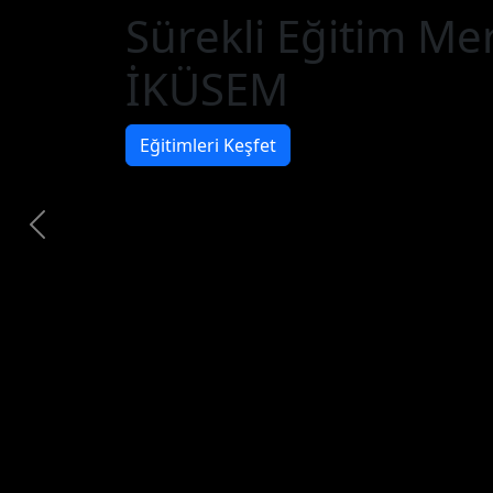
Sürekli Eğitim Me
İKÜSEM
Eğitimleri Keşfet