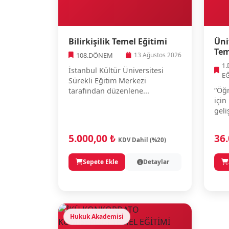
Bilirkişilik Temel Eğitimi
Üni
Tem
108.DÖNEM
13 Ağustos 2026
1
İstanbul Kültür Üniversitesi
E
Sürekli Eğitim Merkezi
“Öğr
tarafından düzenlene...
için
geli
5.000,00 ₺
36
KDV Dahil (%20)
Sepete Ekle
Detaylar
Hukuk Akademisi