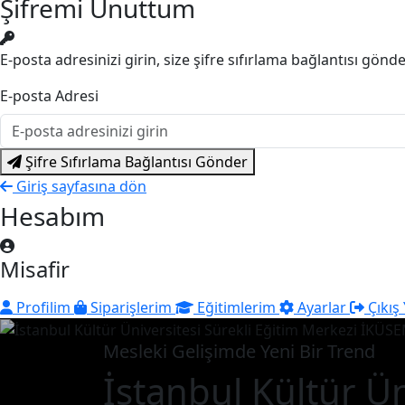
Şifremi Unuttum
E-posta adresinizi girin, size şifre sıfırlama bağlantısı gönd
E-posta Adresi
Şifre Sıfırlama Bağlantısı Gönder
Giriş sayfasına dön
Hesabım
Misafir
Profilim
Siparişlerim
Eğitimlerim
Ayarlar
Çıkış
Mesleki Gelişimde Yeni Bir Trend
İstanbul Kültür Ün