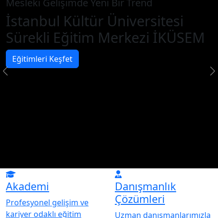
Mesleki Gelişimde Yeni Bir Trend
İstanbul Kültür Üniversitesi
Sürekli Eğitim Merkezi İKÜSEM
Eğitimleri Keşfet
Akademi
Danışmanlık
Çözümleri
Profesyonel gelişim ve
kariyer odaklı eğitim
Uzman danışmanlarımızla