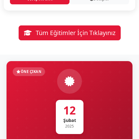
Tüm Eğitimler İçin Tıklayınız
ÖNE ÇIKAN
12
Şubat
2025