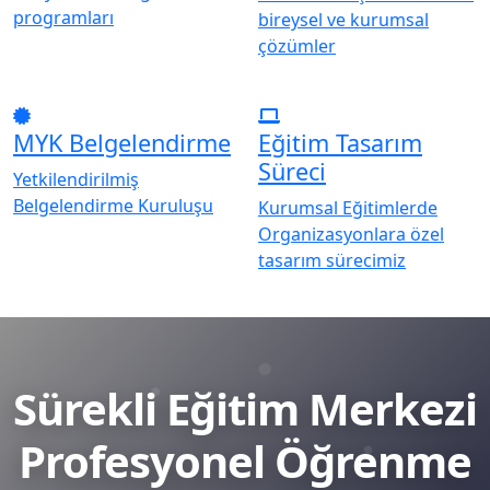
programları
bireysel ve kurumsal
çözümler
MYK Belgelendirme
Eğitim Tasarım
Süreci
Yetkilendirilmiş
Belgelendirme Kuruluşu
Kurumsal Eğitimlerde
Organizasyonlara özel
tasarım sürecimiz
Sürekli Eğitim Merkezi
Profesyonel Öğrenme