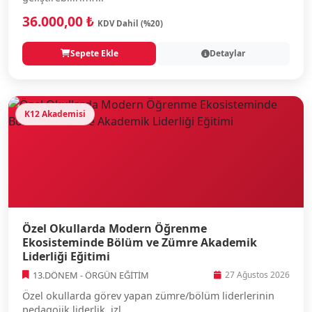
36.000,00 ₺
KDV Dahil (%20)
Sepete Ekle
Detaylar
K12 Akademisi
Özel Okullarda Modern Öğrenme
Ekosisteminde Bölüm ve Zümre Akademik
Liderliği Eğitimi
13.DÖNEM - ÖRGÜN EĞİTİM
27 Ağustos 2026
Özel okullarda görev yapan zümre/bölüm liderlerinin
pedagojik liderlik, izl...