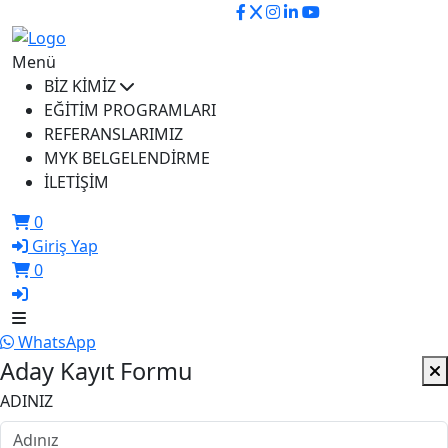
ikusem@iku.edu.tr
Menü
BİZ KİMİZ
EĞİTİM PROGRAMLARI
REFERANSLARIMIZ
MYK BELGELENDİRME
İLETİŞİM
0
Giriş Yap
0
WhatsApp
Aday Kayıt Formu
ADINIZ