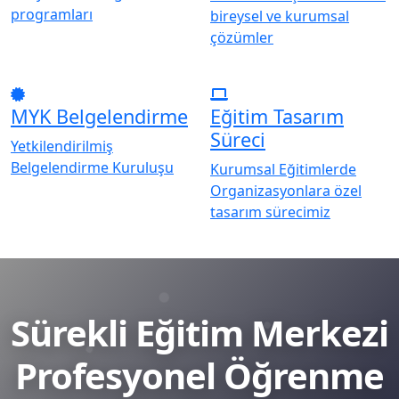
programları
bireysel ve kurumsal
çözümler
MYK Belgelendirme
Eğitim Tasarım
Süreci
Yetkilendirilmiş
Belgelendirme Kuruluşu
Kurumsal Eğitimlerde
Organizasyonlara özel
tasarım sürecimiz
Sürekli Eğitim Merkezi
Profesyonel Öğrenme