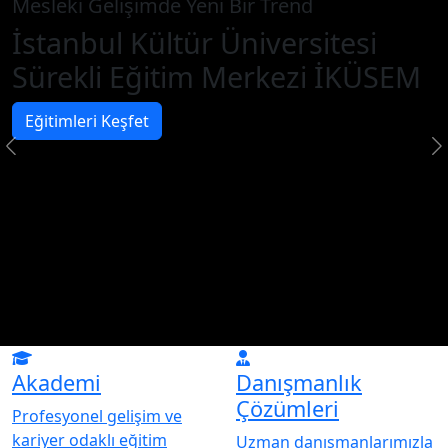
Mesleki Gelişimde Yeni Bir Trend
İstanbul Kültür Üniversitesi
Sürekli Eğitim Merkezi İKÜSEM
Eğitimleri Keşfet
Akademi
Danışmanlık
Çözümleri
Profesyonel gelişim ve
kariyer odaklı eğitim
Uzman danışmanlarımızla