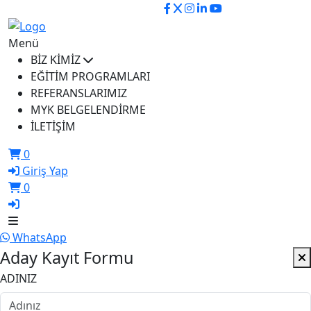
ikusem@iku.edu.tr
Menü
BİZ KİMİZ
EĞİTİM PROGRAMLARI
REFERANSLARIMIZ
MYK BELGELENDİRME
İLETİŞİM
0
Giriş Yap
0
WhatsApp
Aday Kayıt Formu
ADINIZ