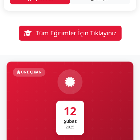
Tüm Eğitimler İçin Tıklayınız
ÖNE ÇIKAN
12
Şubat
2025