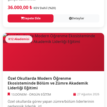
36.000,00 ₺
KDV Dahil (%20)
Sepete Ekle
Detaylar
K12 Akademisi
Özel Okullarda Modern Öğrenme
Ekosisteminde Bölüm ve Zümre Akademik
Liderliği Eğitimi
13.DÖNEM - ÖRGÜN EĞİTİM
27 Ağustos 2026
Özel okullarda görev yapan zümre/bölüm liderlerinin
pedagojik liderlik, izl...