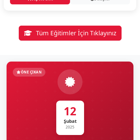
Tüm Eğitimler İçin Tıklayınız
ÖNE ÇIKAN
12
Şubat
2025