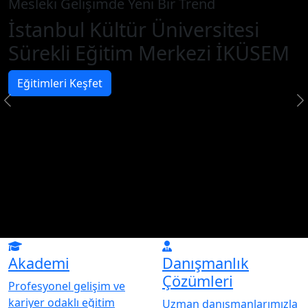
Mesleki Gelişimde Yeni Bir Trend
İstanbul Kültür Üniversitesi
Sürekli Eğitim Merkezi İKÜSEM
Eğitimleri Keşfet
Akademi
Danışmanlık
Çözümleri
Profesyonel gelişim ve
kariyer odaklı eğitim
Uzman danışmanlarımızla