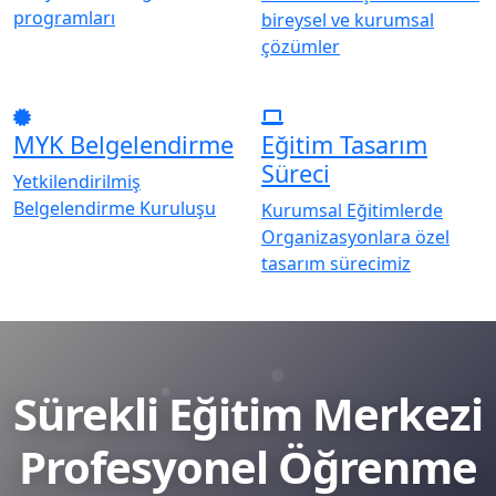
programları
bireysel ve kurumsal
çözümler
MYK Belgelendirme
Eğitim Tasarım
Süreci
Yetkilendirilmiş
Belgelendirme Kuruluşu
Kurumsal Eğitimlerde
Organizasyonlara özel
tasarım sürecimiz
Sürekli Eğitim Merkezi
Profesyonel Öğrenme