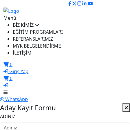
ikusem@iku.edu.tr
Menü
BİZ KİMİZ
EĞİTİM PROGRAMLARI
REFERANSLARIMIZ
MYK BELGELENDİRME
İLETİŞİM
0
Giriş Yap
0
WhatsApp
Aday Kayıt Formu
ADINIZ