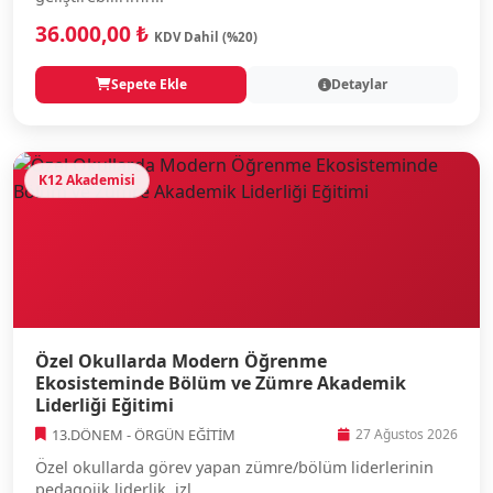
36.000,00 ₺
KDV Dahil (%20)
Sepete Ekle
Detaylar
K12 Akademisi
Özel Okullarda Modern Öğrenme
Ekosisteminde Bölüm ve Zümre Akademik
Liderliği Eğitimi
13.DÖNEM - ÖRGÜN EĞİTİM
27 Ağustos 2026
Özel okullarda görev yapan zümre/bölüm liderlerinin
pedagojik liderlik, izl...