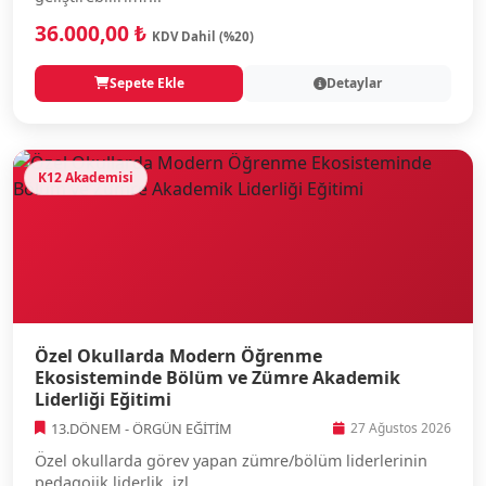
36.000,00 ₺
KDV Dahil (%20)
Sepete Ekle
Detaylar
K12 Akademisi
Özel Okullarda Modern Öğrenme
Ekosisteminde Bölüm ve Zümre Akademik
Liderliği Eğitimi
13.DÖNEM - ÖRGÜN EĞİTİM
27 Ağustos 2026
Özel okullarda görev yapan zümre/bölüm liderlerinin
pedagojik liderlik, izl...