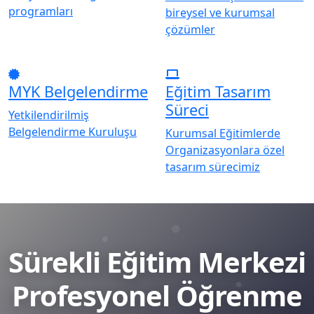
programları
bireysel ve kurumsal
çözümler
MYK Belgelendirme
Eğitim Tasarım
Süreci
Yetkilendirilmiş
Belgelendirme Kuruluşu
Kurumsal Eğitimlerde
Organizasyonlara özel
tasarım sürecimiz
Sürekli Eğitim Merkezi
Profesyonel Öğrenme