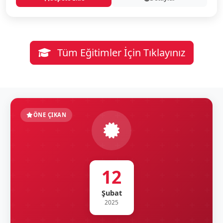
Tüm Eğitimler İçin Tıklayınız
ÖNE ÇIKAN
12
Şubat
2025