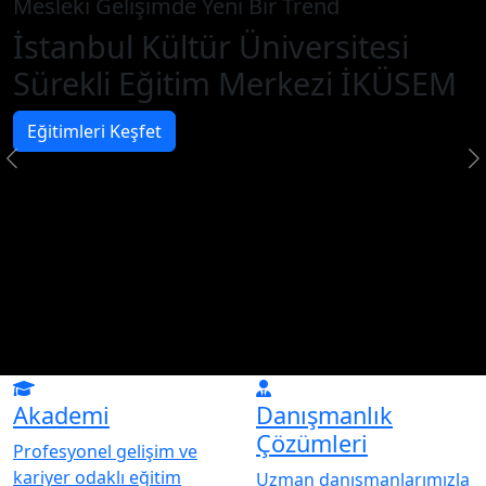
Mesleki Gelişimde Yeni Bir Trend
İstanbul Kültür Üniversitesi
Sürekli Eğitim Merkezi İKÜSEM
Eğitimleri Keşfet
Akademi
Danışmanlık
Çözümleri
Profesyonel gelişim ve
kariyer odaklı eğitim
Uzman danışmanlarımızla