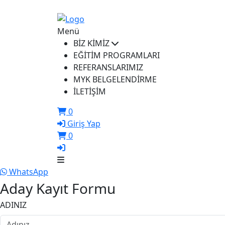
ikusem@iku.edu.tr
Menü
BİZ KİMİZ
EĞİTİM PROGRAMLARI
REFERANSLARIMIZ
MYK BELGELENDİRME
İLETİŞİM
0
Giriş Yap
0
WhatsApp
Aday Kayıt Formu
ADINIZ