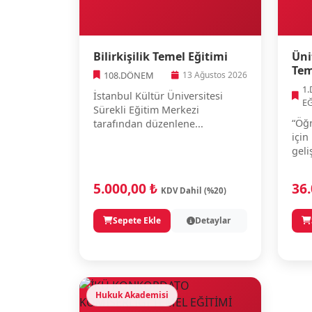
Bilirkişilik Temel Eğitimi
Üni
Tem
108.DÖNEM
13 Ağustos 2026
1
İstanbul Kültür Üniversitesi
E
Sürekli Eğitim Merkezi
“Öğr
tarafından düzenlene...
için
geli
5.000,00 ₺
36
KDV Dahil (%20)
Sepete Ekle
Detaylar
Hukuk Akademisi