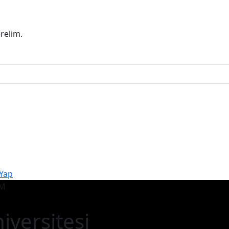
erelim.
 Yap
iversitesi