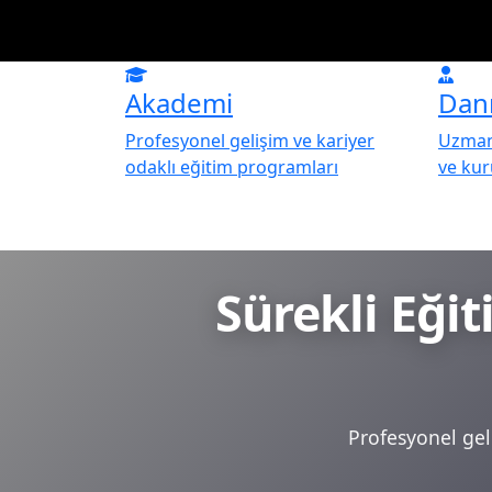
Akademi
Dan
Profesyonel gelişim ve kariyer
Uzman 
odaklı eğitim programları
ve ku
Sürekli Eği
Profesyonel geli