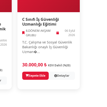
C Sınıfı İş Güvenliği
e
Uzmanlığı Eğitimi
mik
8.DÖNEM AKŞAM
06 Eylül
GRUBU
2026
ustos
T.C. Çalışma ve Sosyal Güvenlik
2026
Bakanlığı onaylı İş Güvenliği
Uzman�...
30.000,00 ₺
KDV Dahil (%20)
0)
Sepete Ekle
Detaylar
r