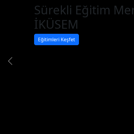
Sürekli Eğitim Me
İKÜSEM
Eğitimleri Keşfet