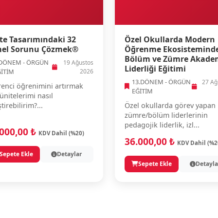
te Tasarımındaki 32
Özel Okullarda Modern
el Sorunu Çözmek®
Öğrenme Ekosistemind
Bölüm ve Zümre Akade
.DÖNEM - ÖRGÜN
19 Ağustos
Liderliği Eğitimi
ĞİTİM
2026
13.DÖNEM - ÖRGÜN
27 Ağ
enci öğrenimini artırmak
EĞİTİM
 ünitelerimi nasıl
ştirebilirim?...
Özel okullarda görev yapan
zümre/bölüm liderlerinin
pedagojik liderlik, izl...
.000,00 ₺
KDV Dahil (%20)
36.000,00 ₺
KDV Dahil (%2
Sepete Ekle
Detaylar
Sepete Ekle
Detayla