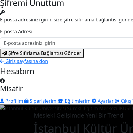
Şifremi Unuttum
E-posta adresinizi girin, size şifre sıfırlama bağlantısı gönd
E-posta Adresi
Şifre Sıfırlama Bağlantısı Gönder
Giriş sayfasına dön
Hesabım
Misafir
Profilim
Siparişlerim
Eğitimlerim
Ayarlar
Çıkış
Mesleki Gelişimde Yeni Bir Trend
İstanbul Kültür Ün