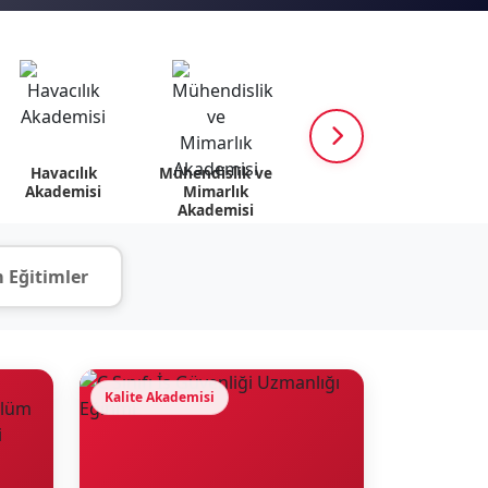
Havacılık
Mühendislik ve
K12 Akademisi
Psik
Akademisi
Mimarlık
v
Akademisi
 Eğitimler
Kalite Akademisi