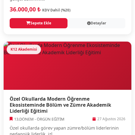
36.000,00 ₺
KDV Dahil (%20)
Sepete Ekle
Detaylar
K12 Akademisi
Özel Okullarda Modern Öğrenme
Ekosisteminde Bölüm ve Zümre Akademik
Liderliği Eğitimi
13.DÖNEM - ÖRGÜN EĞİTİM
27 Ağustos 2026
Özel okullarda görev yapan zümre/bölüm liderlerinin
pedagojik liderlik, izl...