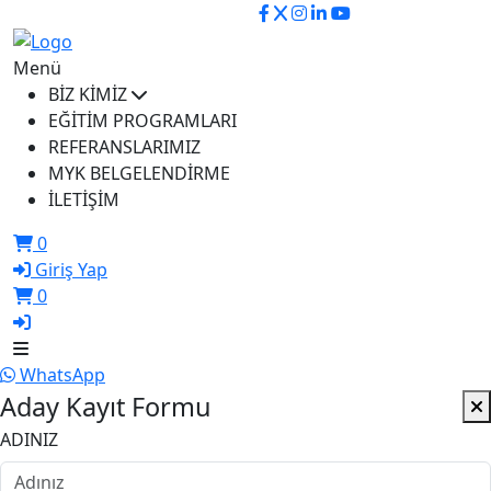
ikusem@iku.edu.tr
Menü
BİZ KİMİZ
EĞİTİM PROGRAMLARI
REFERANSLARIMIZ
MYK BELGELENDİRME
İLETİŞİM
0
Giriş Yap
0
WhatsApp
Aday Kayıt Formu
ADINIZ