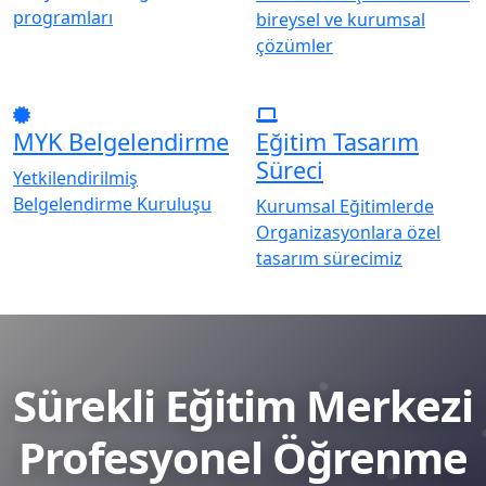
programları
bireysel ve kurumsal
çözümler
MYK Belgelendirme
Eğitim Tasarım
Süreci
Yetkilendirilmiş
Belgelendirme Kuruluşu
Kurumsal Eğitimlerde
Organizasyonlara özel
tasarım sürecimiz
Sürekli Eğitim Merkezi
Profesyonel Öğrenme