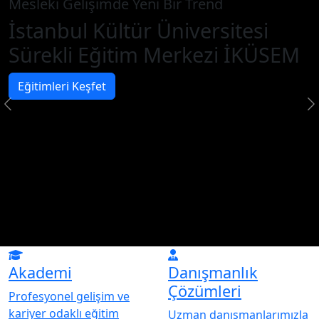
Mesleki Gelişimde Yeni Bir Trend
İstanbul Kültür Üniversitesi
Sürekli Eğitim Merkezi İKÜSEM
Eğitimleri Keşfet
Akademi
Danışmanlık
Çözümleri
Profesyonel gelişim ve
kariyer odaklı eğitim
Uzman danışmanlarımızla