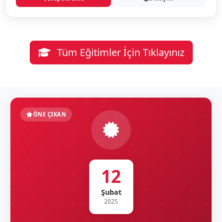
Tüm Eğitimler İçin Tıklayınız
ÖNE ÇIKAN
12
Şubat
2025