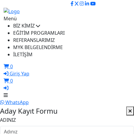
ikusem@iku.edu.tr
Menü
BİZ KİMİZ
EĞİTİM PROGRAMLARI
REFERANSLARIMIZ
MYK BELGELENDİRME
İLETİŞİM
0
Giriş Yap
0
WhatsApp
Aday Kayıt Formu
ADINIZ