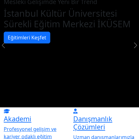
Mesleki Gelişimde Yeni Bir Trend
İstanbul Kültür Üniversitesi
Sürekli Eğitim Merkezi İKÜSEM
Eğitimleri Keşfet
Akademi
Danışmanlık
Çözümleri
Profesyonel gelişim ve
kariyer odaklı eğitim
Uzman danışmanlarımızla