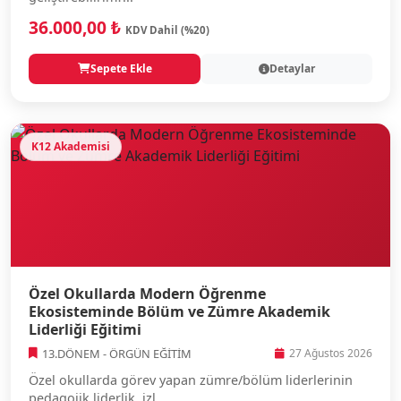
36.000,00 ₺
KDV Dahil (%20)
Sepete Ekle
Detaylar
K12 Akademisi
Özel Okullarda Modern Öğrenme
Ekosisteminde Bölüm ve Zümre Akademik
Liderliği Eğitimi
13.DÖNEM - ÖRGÜN EĞİTİM
27 Ağustos 2026
Özel okullarda görev yapan zümre/bölüm liderlerinin
pedagojik liderlik, izl...