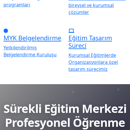
programları
bireysel ve kurumsal
çözümler
MYK Belgelendirme
Eğitim Tasarım
Süreci
Yetkilendirilmiş
Belgelendirme Kuruluşu
Kurumsal Eğitimlerde
Organizasyonlara özel
tasarım sürecimiz
Sürekli Eğitim Merkezi
Profesyonel Öğrenme