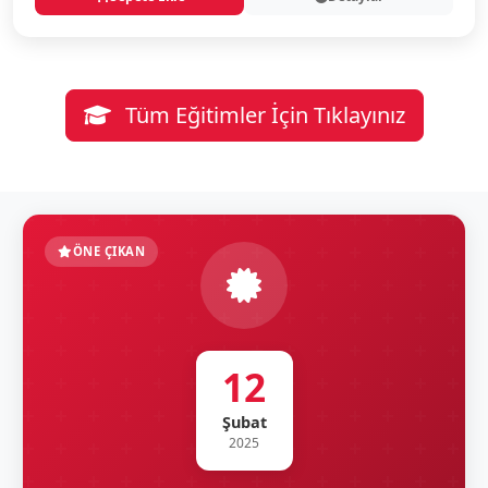
Tüm Eğitimler İçin Tıklayınız
ÖNE ÇIKAN
12
Şubat
2025