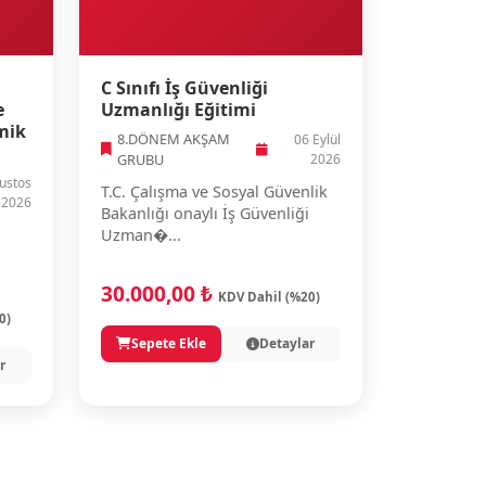
C Sınıfı İş Güvenliği
e
Uzmanlığı Eğitimi
mik
8.DÖNEM AKŞAM
06 Eylül
GRUBU
2026
ustos
T.C. Çalışma ve Sosyal Güvenlik
2026
Bakanlığı onaylı İş Güvenliği
Uzman�...
30.000,00 ₺
KDV Dahil (%20)
0)
Sepete Ekle
Detaylar
r