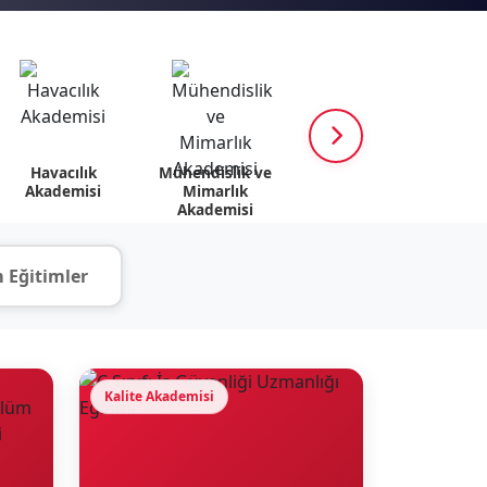
Havacılık
Mühendislik ve
K12 Akademisi
Psik
Akademisi
Mimarlık
v
Akademisi
 Eğitimler
Kalite Akademisi