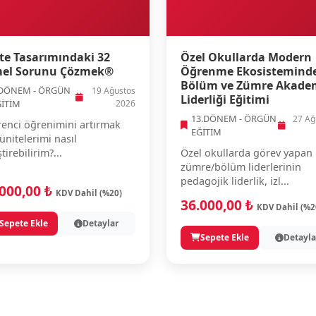
te Tasarımındaki 32
Özel Okullarda Modern
el Sorunu Çözmek®
Öğrenme Ekosistemind
Bölüm ve Zümre Akade
.DÖNEM - ÖRGÜN
19 Ağustos
Liderliği Eğitimi
ĞİTİM
2026
13.DÖNEM - ÖRGÜN
27 Ağ
enci öğrenimini artırmak
EĞİTİM
 ünitelerimi nasıl
ştirebilirim?...
Özel okullarda görev yapan
zümre/bölüm liderlerinin
pedagojik liderlik, izl...
.000,00 ₺
KDV Dahil (%20)
36.000,00 ₺
KDV Dahil (%2
Sepete Ekle
Detaylar
Sepete Ekle
Detayla