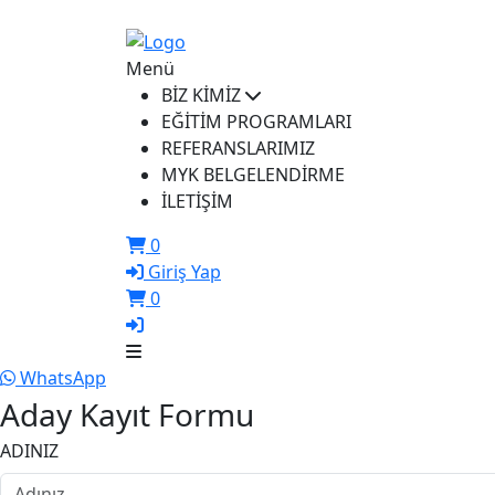
ikusem@iku.edu.tr
Menü
BİZ KİMİZ
EĞİTİM PROGRAMLARI
REFERANSLARIMIZ
MYK BELGELENDİRME
İLETİŞİM
0
Giriş Yap
0
WhatsApp
Aday Kayıt Formu
ADINIZ