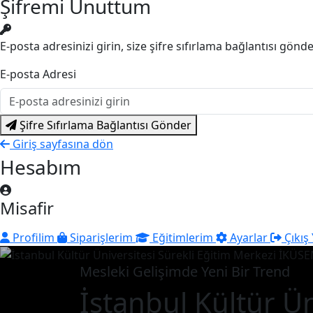
Şifremi Unuttum
E-posta adresinizi girin, size şifre sıfırlama bağlantısı gönd
E-posta Adresi
Şifre Sıfırlama Bağlantısı Gönder
Giriş sayfasına dön
Hesabım
Misafir
Profilim
Siparişlerim
Eğitimlerim
Ayarlar
Çıkış
Mesleki Gelişimde Yeni Bir Trend
İstanbul Kültür Ün