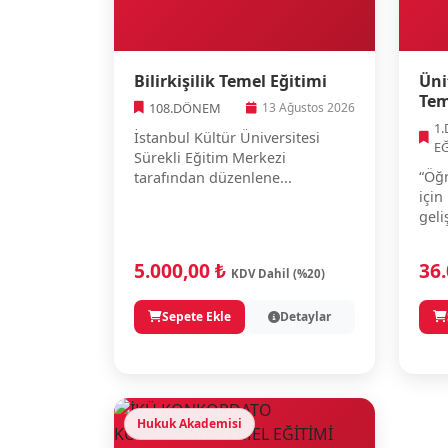
Bilirkişilik Temel Eğitimi
Üni
Tem
108.DÖNEM
13 Ağustos 2026
1
İstanbul Kültür Üniversitesi
E
Sürekli Eğitim Merkezi
“Öğr
tarafından düzenlene...
için
geli
5.000,00 ₺
36
KDV Dahil (%20)
Sepete Ekle
Detaylar
Hukuk Akademisi