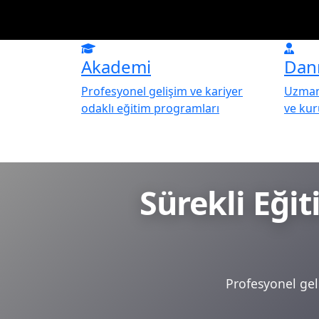
Akademi
Dan
Profesyonel gelişim ve kariyer
Uzman 
odaklı eğitim programları
ve ku
Sürekli Eği
Profesyonel geli