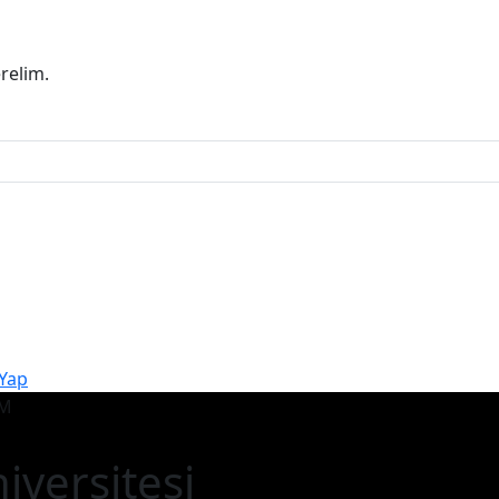
erelim.
 Yap
iversitesi