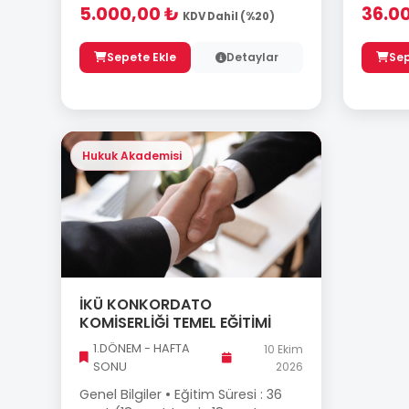
5.000,00 ₺
36.0
KDV Dahil (%20)
Sepete Ekle
Detaylar
Sep
Hukuk Akademisi
İKÜ KONKORDATO
KOMİSERLİĞİ TEMEL EĞİTİMİ
1.DÖNEM - HAFTA
10 Ekim
SONU
2026
Genel Bilgiler • Eğitim Süresi : 36