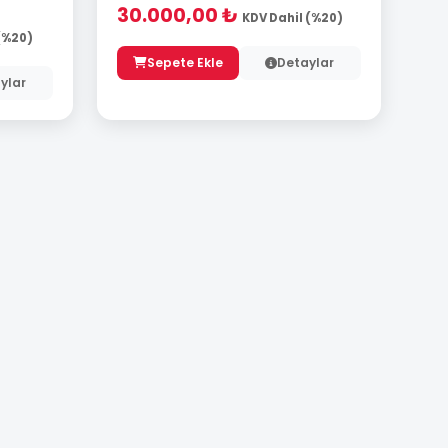
30.000,00 ₺
KDV Dahil (%20)
(%20)
Sepete Ekle
Detaylar
ylar