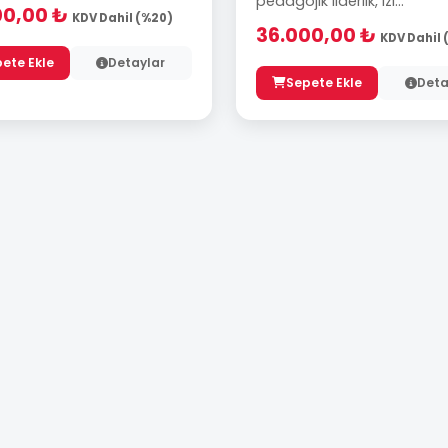
pedagojik liderlik, izl...
00,00 ₺
KDV Dahil (%20)
36.000,00 ₺
KDV Dahil 
ete Ekle
Detaylar
Sepete Ekle
Deta