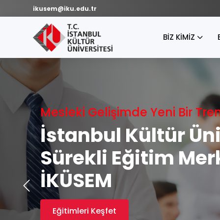
ikusem@iku.edu.tr
BİZ KİMİZ
Mesleki Gelişimde Yeni Bir Tre
İstanbul Kültür Ün
Sürekli Eğitim Mer
İKÜSEM
Eğitimleri Keşfet