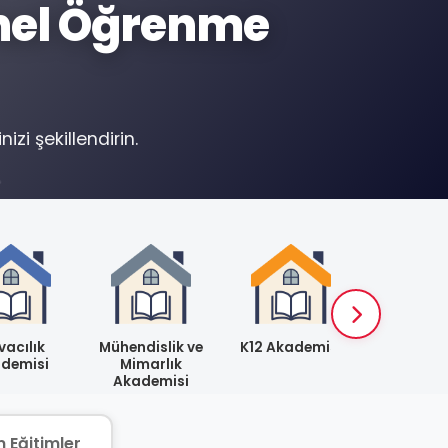
onel Öğrenme
zi şekillendirin.
acılık
Mühendislik ve
K12 Akademisi
Psikoloji 
demisi
Mimarlık
ve Rehbe
Akademisi
Akadem
 Eğitimler