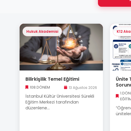
Hukuk Akademisi
K12 Aka
Bilirkişilik Temel Eğitimi
Ünite 
Sorun
108.DÖNEM
13 Ağustos 2026
1.DÖ
İstanbul Kültür Üniversitesi Sürekli
EĞİTİ
Eğitim Merkezi tarafından
düzenlene...
“Öğrenc
üniteler