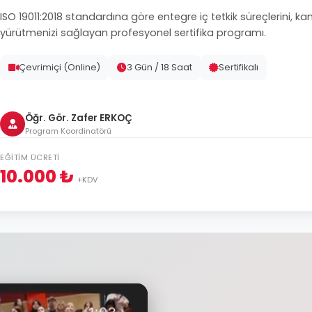
ISO 19011:2018 standardına göre entegre iç tetkik süreçlerini, ka
yürütmenizi sağlayan profesyonel sertifika programı.
Çevrimiçi (Online)
3 Gün / 18 Saat
Sertifikalı
Öğr. Gör. Zafer ERKOÇ
Program Koordinatörü
EĞITIM ÜCRETI
10.000 ₺
+KDV