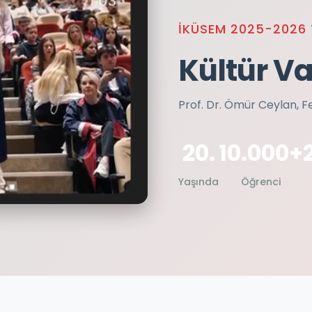
İKÜSEM 2025-2026
Kültür V
Prof. Dr. Ömür Ceylan, F
20.
10.000+
Yaşında
Öğrenci