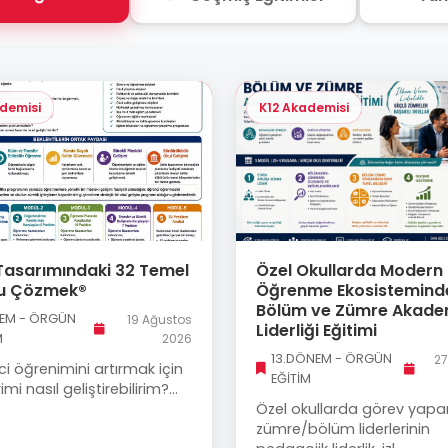
demisi
K12 Akademisi
Tasarımındaki 32 Temel
Özel Okullarda Modern
u Çözmek®
Öğrenme Ekosistemind
Bölüm ve Zümre Akade
NEM - ÖRGÜN
19 Ağustos
Liderliği Eğitimi
M
2026
13.DÖNEM - ÖRGÜN
27
i öğrenimini artırmak için
EĞİTİM
imi nasıl geliştirebilirim?...
Özel okullarda görev yapa
zümre/bölüm liderlerinin