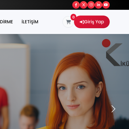
0
NDİRME
İLETİŞİM
Giriş Yap