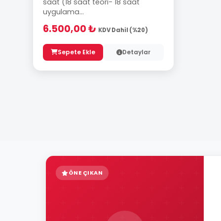
saat (18 saat teori- 18 saat
uygulama...
6.500,00 ₺
KDV Dahil (%20)
Sepete Ekle
Detaylar
ÖNE ÇIKAN