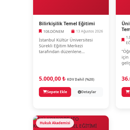
Bilirkişilik Temel Eğitimi
Üni
Tem
108.DÖNEM
13 Ağustos 2026
1
İstanbul Kültür Üniversitesi
E
Sürekli Eğitim Merkezi
“Öğr
tarafından düzenlene...
için
geli
5.000,00 ₺
36
KDV Dahil (%20)
Sepete Ekle
Detaylar
Hukuk Akademisi