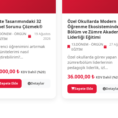
te Tasarımındaki 32
Özel Okullarda Modern
el Sorunu Çözmek®
Öğrenme Ekosistemind
Bölüm ve Zümre Akade
.DÖNEM - ÖRGÜN
19 Ağustos
Liderliği Eğitimi
ĞİTİM
2026
13.DÖNEM - ÖRGÜN
27 Ağ
enci öğrenimini artırmak
EĞİTİM
 ünitelerimi nasıl
ştirebilirim?...
Özel okullarda görev yapan
zümre/bölüm liderlerinin
pedagojik liderlik, izl...
.000,00 ₺
KDV Dahil (%20)
36.000,00 ₺
KDV Dahil (%2
Sepete Ekle
Detaylar
Sepete Ekle
Detayla