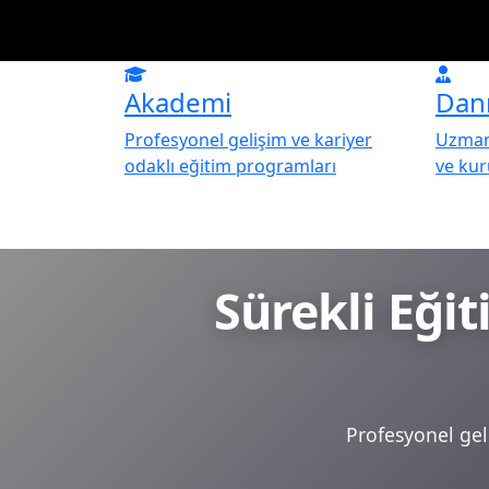
Akademi
Dan
Profesyonel gelişim ve kariyer
Uzman 
odaklı eğitim programları
ve ku
Sürekli Eği
Profesyonel geli