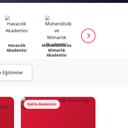
Havacılık
Mühendislik ve
K12 Akademisi
Psik
Akademisi
Mimarlık
v
Akademisi
 Eğitimler
Kalite Akademisi