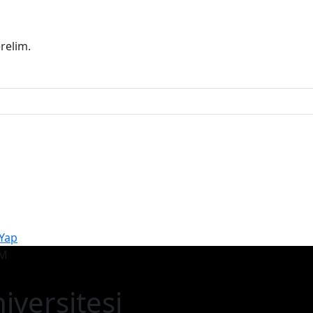
erelim.
 Yap
iversitesi