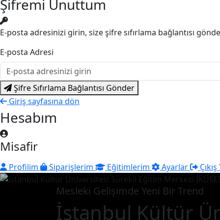
Şifremi Unuttum
E-posta adresinizi girin, size şifre sıfırlama bağlantısı gönd
E-posta Adresi
Şifre Sıfırlama Bağlantısı Gönder
Giriş sayfasına dön
Hesabım
Misafir
Profilim
Siparişlerim
Eğitimlerim
Ayarlar
Çıkış
Mesleki Gelişimde Yeni Bir Trend
İstanbul Kültür Ün