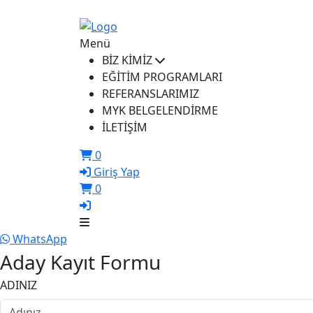
ikusem@iku.edu.tr
Menü
BİZ KİMİZ
EĞİTİM PROGRAMLARI
REFERANSLARIMIZ
MYK BELGELENDİRME
İLETİŞİM
0
Giriş Yap
0
WhatsApp
Aday Kayıt Formu
ADINIZ