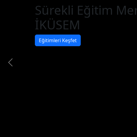
Sürekli Eğitim Me
İKÜSEM
Eğitimleri Keşfet