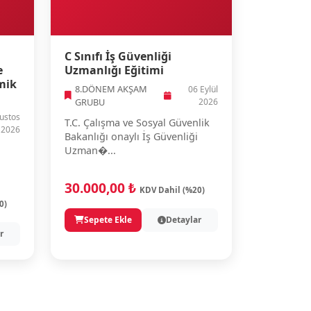
C Sınıfı İş Güvenliği
e
Uzmanlığı Eğitimi
mik
8.DÖNEM AKŞAM
06 Eylül
GRUBU
2026
ustos
T.C. Çalışma ve Sosyal Güvenlik
2026
Bakanlığı onaylı İş Güvenliği
Uzman�...
30.000,00 ₺
KDV Dahil (%20)
0)
Sepete Ekle
Detaylar
r