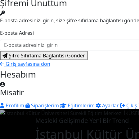
Şifremi Unuttum
E-posta adresinizi girin, size şifre sıfırlama bağlantısı gönd
E-posta Adresi
Şifre Sıfırlama Bağlantısı Gönder
Giriş sayfasına dön
Hesabım
Misafir
Profilim
Siparişlerim
Eğitimlerim
Ayarlar
Çıkış
Mesleki Gelişimde Yeni Bir Trend
İstanbul Kültür Ün