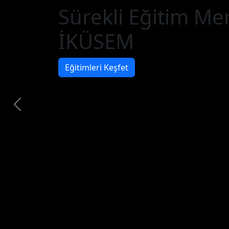
Sürekli Eğitim Me
İKÜSEM
Eğitimleri Keşfet