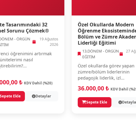
te Tasarımındaki 32
Özel Okullarda Modern
el Sorunu Çözmek®
Öğrenme Ekosistemind
Bölüm ve Zümre Akade
.DÖNEM - ÖRGÜN
19 Ağustos
Liderliği Eğitimi
ĞİTİM
2026
13.DÖNEM - ÖRGÜN
27 Ağ
enci öğrenimini artırmak
EĞİTİM
 ünitelerimi nasıl
ştirebilirim?...
Özel okullarda görev yapan
zümre/bölüm liderlerinin
pedagojik liderlik, izl...
.000,00 ₺
KDV Dahil (%20)
36.000,00 ₺
KDV Dahil (%2
Sepete Ekle
Detaylar
Sepete Ekle
Detayla