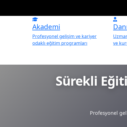
Akademi
Dan
Profesyonel gelişim ve kariyer
Uzman 
odaklı eğitim programları
ve ku
Sürekli Eği
Profesyonel geli