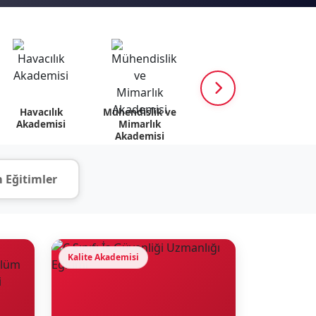
Havacılık
Mühendislik ve
K12 Akademisi
Psik
Akademisi
Mimarlık
v
Akademisi
 Eğitimler
Kalite Akademisi