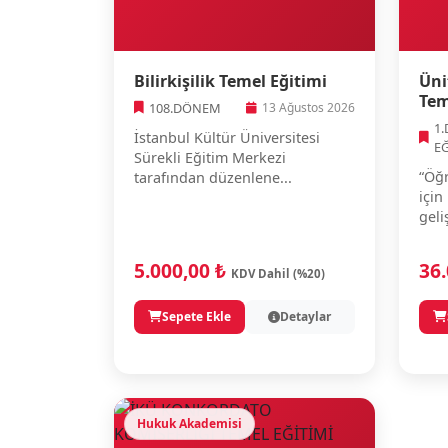
Bilirkişilik Temel Eğitimi
Üni
Tem
108.DÖNEM
13 Ağustos 2026
1
İstanbul Kültür Üniversitesi
E
Sürekli Eğitim Merkezi
“Öğr
tarafından düzenlene...
için
geli
5.000,00 ₺
36
KDV Dahil (%20)
Sepete Ekle
Detaylar
Hukuk Akademisi