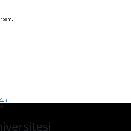
erelim.
 Yap
iversitesi