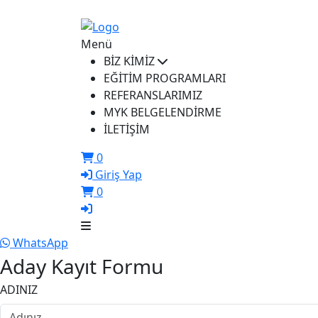
ikusem@iku.edu.tr
Menü
BİZ KİMİZ
EĞİTİM PROGRAMLARI
REFERANSLARIMIZ
MYK BELGELENDİRME
İLETİŞİM
0
Giriş Yap
0
WhatsApp
Aday Kayıt Formu
ADINIZ