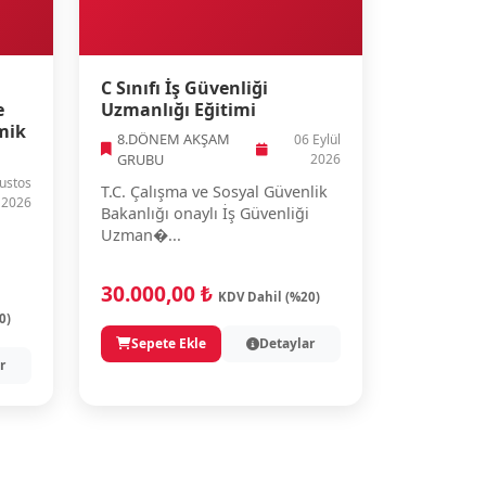
C Sınıfı İş Güvenliği
e
Uzmanlığı Eğitimi
mik
8.DÖNEM AKŞAM
06 Eylül
GRUBU
2026
ustos
T.C. Çalışma ve Sosyal Güvenlik
2026
Bakanlığı onaylı İş Güvenliği
Uzman�...
30.000,00 ₺
KDV Dahil (%20)
0)
Sepete Ekle
Detaylar
r